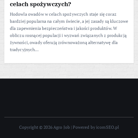
celach spożywczych?
Hodowla owadów w celach spożywczych staje się coraz
bardziej popularna na całym świecie, a jej zasady są kluczowe
dla zapewnienia bezpieczeństwa i jakości produktów. W
obliczu rosnącej populacji i wyzwań związanych z produkcją
żywności, owady oferują zrównoważoną alternatywę dla
tradycyjnych…
Copyright © 2026 Agro Job | Powered by icomSEO.pl