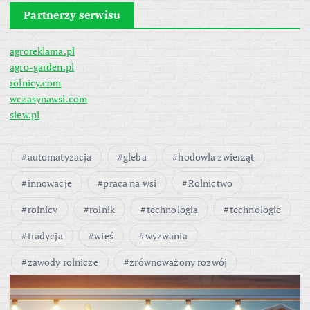
Partnerzy serwisu
agroreklama.pl
agro-garden.pl
rolnicy.com
wczasynawsi.com
siew.pl
automatyzacja
gleba
hodowla zwierząt
innowacje
praca na wsi
Rolnictwo
rolnicy
rolnik
technologia
technologie
tradycja
wieś
wyzwania
zawody rolnicze
zrównoważony rozwój