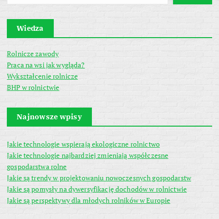
Wiedza
Rolnicze zawody
Praca na wsi jak wygląda?
Wykształcenie rolnicze
BHP w rolnictwie
Najnowsze wpisy
Jakie technologie wspierają ekologiczne rolnictwo
Jakie technologie najbardziej zmieniają współczesne
gospodarstwa rolne
Jakie są trendy w projektowaniu nowoczesnych gospodarstw
Jakie są pomysły na dywersyfikację dochodów w rolnictwie
Jakie są perspektywy dla młodych rolników w Europie