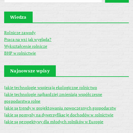
Wiedza
Rolnicze zawody
Praca na wsi jak wygląda?
Wykształcenie rolnicze
BHP w rolnictwie
Najnowsze wpisy
Jakie technologie wspierają ekologiczne rolnictwo
Jakie technologie najbardziej zmieniają współczesne
gospodarstwa rolne
Jakie są trendy w projektowaniu nowoczesnych gospodarstw
Jakie są pomysły na dywersyfikację dochodów w rolnictwie
Jakie są perspektywy dla młodych rolników w Europie