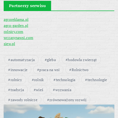
Partnerzy serwisu
agroreklama.pl
agro-garden.pl
rolnicy.com
wczasynawsi.com
siew.pl
automatyzacja
gleba
hodowla zwierząt
innowacje
praca na wsi
Rolnictwo
rolnicy
rolnik
technologia
technologie
tradycja
wieś
wyzwania
zawody rolnicze
zrównoważony rozwój