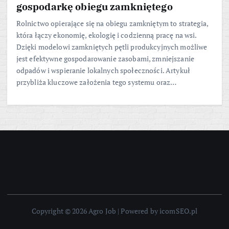
gospodarkę obiegu zamkniętego
Rolnictwo opierające się na obiegu zamkniętym to strategia,
która łączy ekonomię, ekologię i codzienną pracę na wsi.
Dzięki modelowi zamkniętych pętli produkcyjnych możliwe
jest efektywne gospodarowanie zasobami, zmniejszanie
odpadów i wspieranie lokalnych społeczności. Artykuł
przybliża kluczowe założenia tego systemu oraz…
Copyright © 2026 Agro Job | Powered by icomSEO.pl