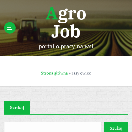
S
Agro
k
i
Job
p
t
o
c
portal o pracy na wsi
o
n
t
e
Strona główna
»
rasy owiec
n
t
Szukaj
Szukaj