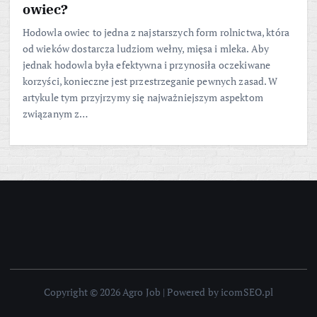
owiec?
Hodowla owiec to jedna z najstarszych form rolnictwa, która
od wieków dostarcza ludziom wełny, mięsa i mleka. Aby
jednak hodowla była efektywna i przynosiła oczekiwane
korzyści, konieczne jest przestrzeganie pewnych zasad. W
artykule tym przyjrzymy się najważniejszym aspektom
związanym z…
Copyright © 2026 Agro Job | Powered by icomSEO.pl