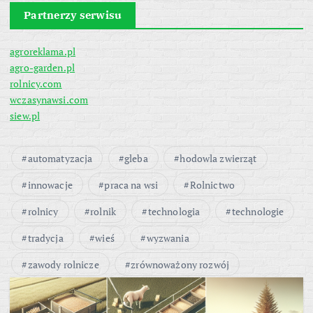
Partnerzy serwisu
agroreklama.pl
agro-garden.pl
rolnicy.com
wczasynawsi.com
siew.pl
automatyzacja
gleba
hodowla zwierząt
innowacje
praca na wsi
Rolnictwo
rolnicy
rolnik
technologia
technologie
tradycja
wieś
wyzwania
zawody rolnicze
zrównoważony rozwój