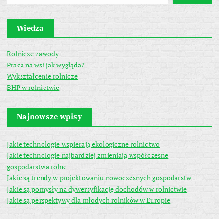
Wiedza
Rolnicze zawody
Praca na wsi jak wygląda?
Wykształcenie rolnicze
BHP w rolnictwie
Najnowsze wpisy
Jakie technologie wspierają ekologiczne rolnictwo
Jakie technologie najbardziej zmieniają współczesne
gospodarstwa rolne
Jakie są trendy w projektowaniu nowoczesnych gospodarstw
Jakie są pomysły na dywersyfikację dochodów w rolnictwie
Jakie są perspektywy dla młodych rolników w Europie