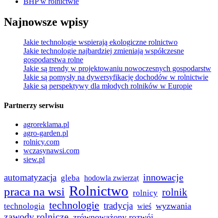
BHP w rolnictwie
Najnowsze wpisy
Jakie technologie wspierają ekologiczne rolnictwo
Jakie technologie najbardziej zmieniają współczesne
gospodarstwa rolne
Jakie są trendy w projektowaniu nowoczesnych gospodarstw
Jakie są pomysły na dywersyfikację dochodów w rolnictwie
Jakie są perspektywy dla młodych rolników w Europie
Partnerzy serwisu
agroreklama.pl
agro-garden.pl
rolnicy.com
wczasynawsi.com
siew.pl
innowacje
automatyzacja
gleba
hodowla zwierząt
Rolnictwo
praca na wsi
rolnik
rolnicy
technologie
tradycja
wyzwania
technologia
wieś
zawody rolnicze
zrównoważony rozwój