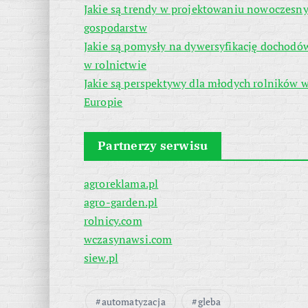
Jakie są trendy w projektowaniu nowoczesn
gospodarstw
Jakie są pomysły na dywersyfikację dochodó
w rolnictwie
Jakie są perspektywy dla młodych rolników 
Europie
Partnerzy serwisu
agroreklama.pl
agro-garden.pl
rolnicy.com
wczasynawsi.com
siew.pl
automatyzacja
gleba