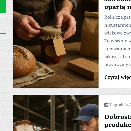
opartą n
Rolnicza prz
nieustannem
wiekowe zwy
To właśnie w
kreowania m
jakości i tr
przyjrzymy 
Czytaj wię
21 grudnia, 
Dobrost
produkc