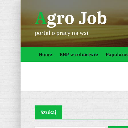
S
Agro Job
k
i
p
portal o pracy na wsi
t
o
c
Home
BHP w rolnictwie
Popularn
o
n
t
e
n
t
Szukaj