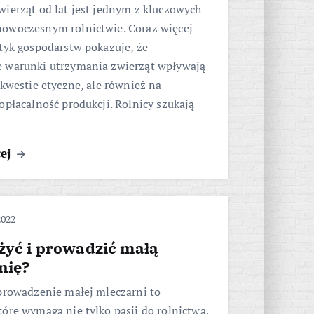
ierząt od lat jest jednym z kluczowych
owoczesnym rolnictwie. Coraz więcej
tyk gospodarstw pokazuje, że
 warunki utrzymania zwierząt wpływają
 kwestie etyczne, ale również na
opłacalność produkcji. Rolnicy szukają
cej
2022
żyć i prowadzić małą
nię?
 prowadzenie małej mleczarni to
óre wymaga nie tylko pasji do rolnictwa,