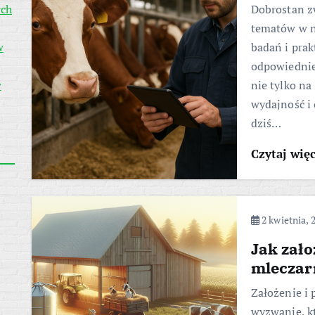
ych
Dobrostan zw
tematów w n
w
badań i prak
odpowiednie
w
nie tylko na
wydajność i 
dziś…
Czytaj wię
2 kwietnia, 
Jak zało
mleczar
Założenie i
wyzwanie, kt