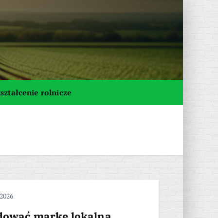
ształcenie rolnicze
 2026
dować markę lokalną