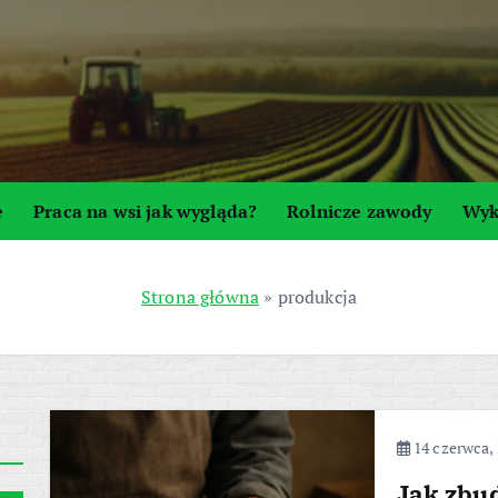
e
Praca na wsi jak wygląda?
Rolnicze zawody
Wyk
Strona główna
»
produkcja
14 czerwca,
Jak zbu