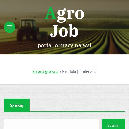
S
Agro
k
i
Job
p
t
o
c
portal o pracy na wsi
o
n
t
e
Strona główna
»
Produkcja mleczna
n
t
Szukaj
Szukaj