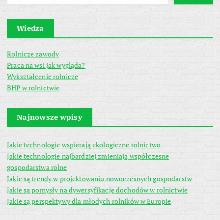
Wiedza
Rolnicze zawody
Praca na wsi jak wygląda?
Wykształcenie rolnicze
BHP w rolnictwie
Najnowsze wpisy
Jakie technologie wspierają ekologiczne rolnictwo
Jakie technologie najbardziej zmieniają współczesne
gospodarstwa rolne
Jakie są trendy w projektowaniu nowoczesnych gospodarstw
Jakie są pomysły na dywersyfikację dochodów w rolnictwie
Jakie są perspektywy dla młodych rolników w Europie