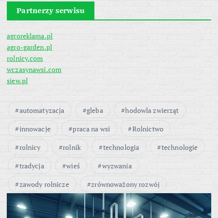
Partnerzy serwisu
agroreklama.pl
agro-garden.pl
rolnicy.com
wczasynawsi.com
siew.pl
automatyzacja
gleba
hodowla zwierząt
innowacje
praca na wsi
Rolnictwo
rolnicy
rolnik
technologia
technologie
tradycja
wieś
wyzwania
zawody rolnicze
zrównoważony rozwój