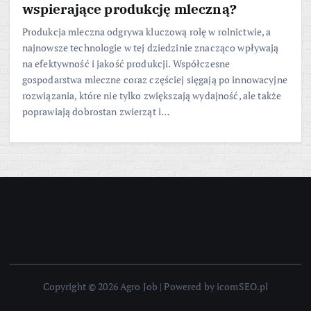
wspierające produkcję mleczną?
Produkcja mleczna odgrywa kluczową rolę w rolnictwie, a
najnowsze technologie w tej dziedzinie znacząco wpływają
na efektywność i jakość produkcji. Współczesne
gospodarstwa mleczne coraz częściej sięgają po innowacyjne
rozwiązania, które nie tylko zwiększają wydajność, ale także
poprawiają dobrostan zwierząt i…
Copyright © 2026 Agro Job | Powered by icomSEO.pl