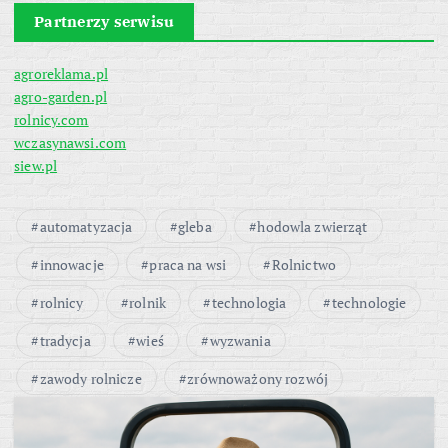
Partnerzy serwisu
agroreklama.pl
agro-garden.pl
rolnicy.com
wczasynawsi.com
siew.pl
automatyzacja
gleba
hodowla zwierząt
innowacje
praca na wsi
Rolnictwo
rolnicy
rolnik
technologia
technologie
tradycja
wieś
wyzwania
zawody rolnicze
zrównoważony rozwój