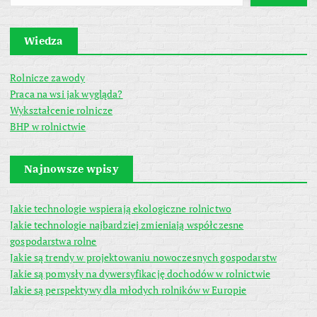
Wiedza
Rolnicze zawody
Praca na wsi jak wygląda?
Wykształcenie rolnicze
BHP w rolnictwie
Najnowsze wpisy
Jakie technologie wspierają ekologiczne rolnictwo
Jakie technologie najbardziej zmieniają współczesne
gospodarstwa rolne
Jakie są trendy w projektowaniu nowoczesnych gospodarstw
Jakie są pomysły na dywersyfikację dochodów w rolnictwie
Jakie są perspektywy dla młodych rolników w Europie