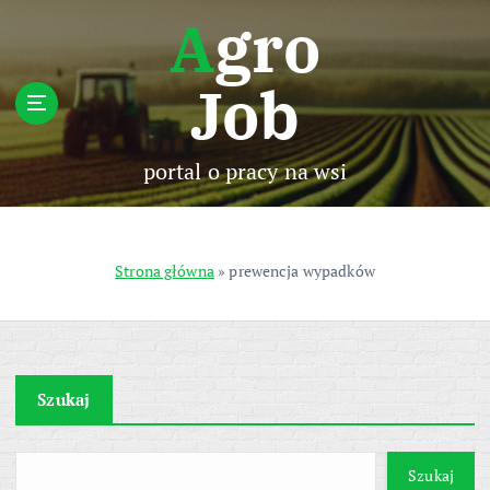
S
Agro
k
i
Job
p
t
o
c
portal o pracy na wsi
o
n
t
e
Strona główna
»
prewencja wypadków
n
t
Szukaj
Szukaj