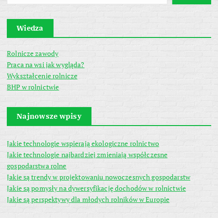
Wiedza
Rolnicze zawody
Praca na wsi jak wygląda?
Wykształcenie rolnicze
BHP w rolnictwie
Najnowsze wpisy
Jakie technologie wspierają ekologiczne rolnictwo
Jakie technologie najbardziej zmieniają współczesne
gospodarstwa rolne
Jakie są trendy w projektowaniu nowoczesnych gospodarstw
Jakie są pomysły na dywersyfikację dochodów w rolnictwie
Jakie są perspektywy dla młodych rolników w Europie