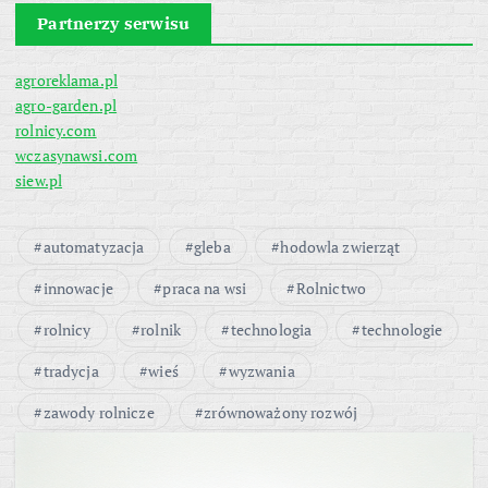
Partnerzy serwisu
agroreklama.pl
agro-garden.pl
rolnicy.com
wczasynawsi.com
siew.pl
automatyzacja
gleba
hodowla zwierząt
innowacje
praca na wsi
Rolnictwo
rolnicy
rolnik
technologia
technologie
tradycja
wieś
wyzwania
zawody rolnicze
zrównoważony rozwój