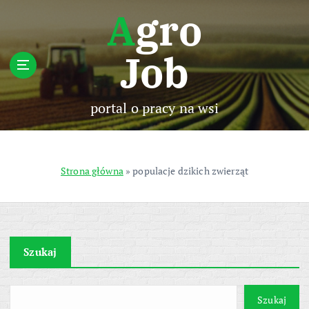
S
Agro
k
i
Job
p
t
o
c
portal o pracy na wsi
o
n
t
e
Strona główna
»
populacje dzikich zwierząt
n
t
Szukaj
Szukaj