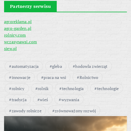
Partnerzy serwisu
agroreklama.pl
agro-garden.pl
rolnicy.com
wczasynawsi.com
siew.pl
automatyzacja
gleba
hodowla zwierząt
innowacje
praca na wsi
Rolnictwo
rolnicy
rolnik
technologia
technologie
tradycja
wieś
wyzwania
zawody rolnicze
zrównoważony rozwój