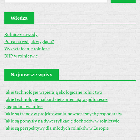
Wiedza
Rolnicze zawody
Praca na wsi jak wygląda?
Wykształcenie rolnicze
BHP w rolnictwie
Najnowsze wpisy
Jakie technologie wspierają ekologiczne rolnictwo
Jakie technologie najbardziej zmieniają współczesne
gospodarstwa rolne
Jakie są trendy w projektowaniu nowoczesnych gospodarstw
Jakie są pomysły na dywersyfikację dochodów w rolnictwie
Jakie są perspektywy dla młodych rolników w Europie