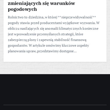
zmieniających się warunków
pogodowych
Rolnictwo to dziedzina, w której **nieprzewidywalność**
pogody stawia przed producentami wyjątkowe wyzwania. W
obliczu nasilających się anomalii klimatycznych konieczne
jest wprowadzenie przemyślanych strategii, które
zabezpieczą plony i zapewnią stabilność finansową
gospodarstw. W artykule omówimy kluczowe aspekty
planowania upraw, przedstawimy dostępne…