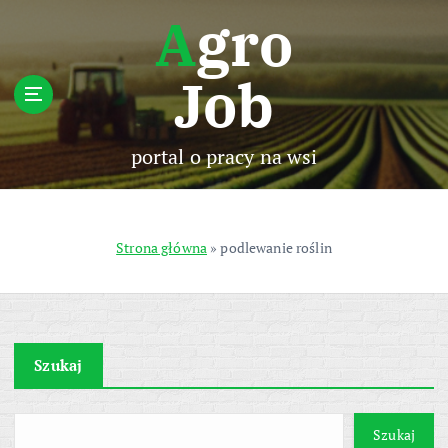
S
Agro
k
i
Job
p
t
o
c
portal o pracy na wsi
o
n
t
e
Strona główna
»
podlewanie roślin
n
t
Szukaj
Szukaj