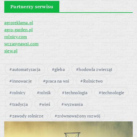
Partnerzy serwisu
agroreklama.pl
agro-garden.pl
rolnicy.com
wczasynawsi.com
siew.pl
automatyzacja
gleba
hodowla zwierząt
innowacje
praca na wsi
Rolnictwo
rolnicy
rolnik
technologia
technologie
tradycja
wieś
wyzwania
zawody rolnicze
zrównoważony rozwój