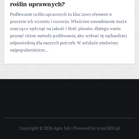
roślin uprawnych?
Podlewanie roślin uprawnych to kluczowy element w
procesie ich wzrostu i rozwoju. Właściwe nawadnianie może
znacząco wpłynąć na jakość i ilość plonów, dlatego warto
poznać różne metody podlewania, aby wybrać tę najbardziej
odpowiednią dla naszych potrzeb. W artykule omówimy
najpopularniejsze…
Copyright © 2026 Agro Job | Powered by icomSEO.pl