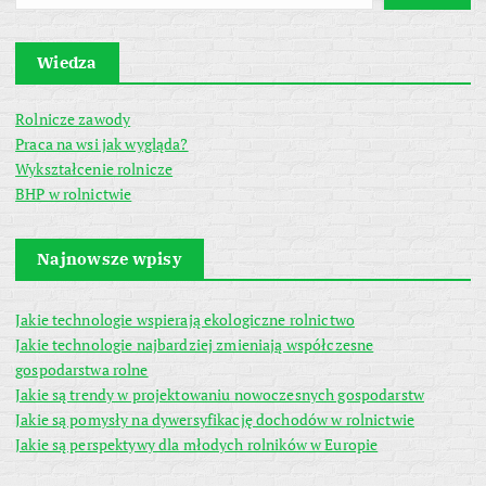
Wiedza
Rolnicze zawody
Praca na wsi jak wygląda?
Wykształcenie rolnicze
BHP w rolnictwie
Najnowsze wpisy
Jakie technologie wspierają ekologiczne rolnictwo
Jakie technologie najbardziej zmieniają współczesne
gospodarstwa rolne
Jakie są trendy w projektowaniu nowoczesnych gospodarstw
Jakie są pomysły na dywersyfikację dochodów w rolnictwie
Jakie są perspektywy dla młodych rolników w Europie