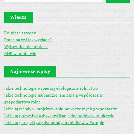
Wiedza
Rolnicze zawody
Praca na wsi jak wygląda?
Wykształcenie rolnicze
BHP w rolnictwie
Najnowsze wpisy
Jakie technologie wspierają ekologiczne rolnictwo
Jakie technologie najbardziej zmieniają współczesne
gospodarstwa rolne
Jakie są trendy w projektowaniu nowoczesnych gospodarstw
Jakie są pomysły na dywersyfikację dochodów w rolnictwie
Jakie są perspektywy dla młodych rolników w Europie