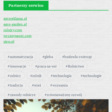
Partnerzy serwisu
agroreklama.pl
agro-garden.pl
rolnicy.com
wczasynawsi.com
siew.pl
automatyzacja
gleba
hodowla zwierząt
innowacje
praca na wsi
Rolnictwo
rolnicy
rolnik
technologia
technologie
tradycja
wieś
wyzwania
zawody rolnicze
zrównoważony rozwój