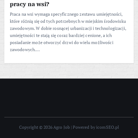
pracy na wsi?
Praca na wsi wymaga specyficznego zestawu umiejętności,
które różnią się od tych potrzebnych w miejskim środowisku
zawodowym. W dobie rosnącej urbanizacji i technologizacji,
umiejętności te stają się coraz bardziej cenione, a ich
posiadanie może otworzyć drzwi do wielu możliwości
zawodowych.…
Copyright © 2026 Agro Job | Powered by icomSEO.pl