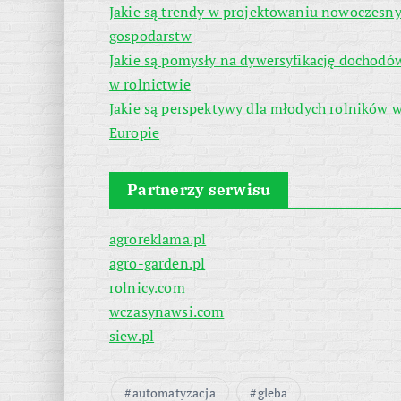
Jakie są trendy w projektowaniu nowoczesn
gospodarstw
Jakie są pomysły na dywersyfikację dochodó
w rolnictwie
Jakie są perspektywy dla młodych rolników 
Europie
Partnerzy serwisu
agroreklama.pl
agro-garden.pl
rolnicy.com
wczasynawsi.com
siew.pl
automatyzacja
gleba