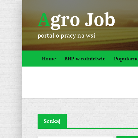
S
Agro Job
k
i
p
portal o pracy na wsi
t
o
c
Home
BHP w rolnictwie
Popularn
o
n
t
e
n
t
Szukaj