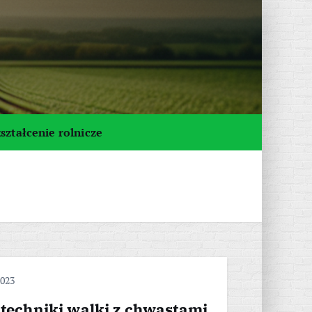
ształcenie rolnicze
2023
 techniki walki z chwastami