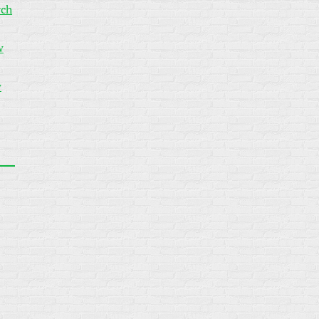
ych
w
w