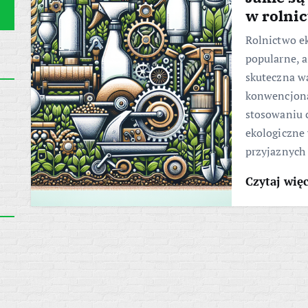
w rolni
Rolnictwo ek
popularne, 
skuteczna w
konwencjona
stosowaniu 
ekologiczne
przyjaznych
Czytaj wię