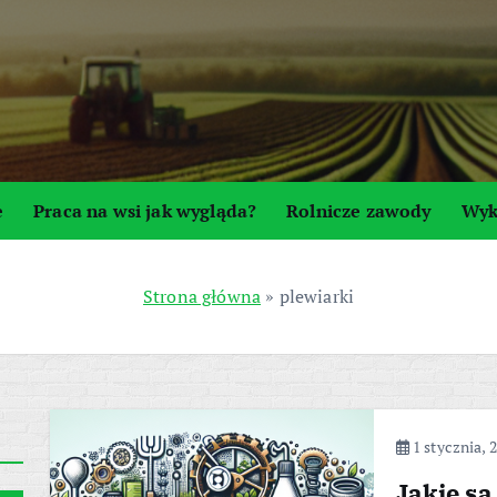
e
Praca na wsi jak wygląda?
Rolnicze zawody
Wyk
Strona główna
»
plewiarki
1 stycznia, 
Jakie są