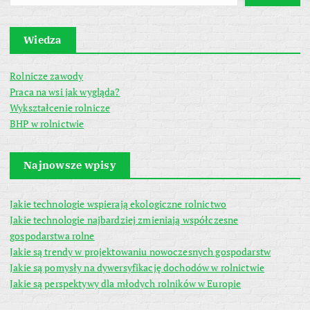
Wiedza
Rolnicze zawody
Praca na wsi jak wygląda?
Wykształcenie rolnicze
BHP w rolnictwie
Najnowsze wpisy
Jakie technologie wspierają ekologiczne rolnictwo
Jakie technologie najbardziej zmieniają współczesne
gospodarstwa rolne
Jakie są trendy w projektowaniu nowoczesnych gospodarstw
Jakie są pomysły na dywersyfikację dochodów w rolnictwie
Jakie są perspektywy dla młodych rolników w Europie