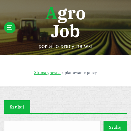
S
Agro
k
i
Job
p
t
o
c
portal o pracy na wsi
o
n
t
e
Strona główna
»
planowanie pracy
n
t
Szukaj
Szukaj