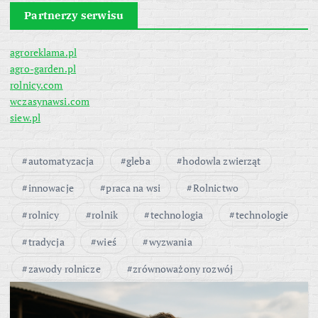
Partnerzy serwisu
agroreklama.pl
agro-garden.pl
rolnicy.com
wczasynawsi.com
siew.pl
automatyzacja
gleba
hodowla zwierząt
innowacje
praca na wsi
Rolnictwo
rolnicy
rolnik
technologia
technologie
tradycja
wieś
wyzwania
zawody rolnicze
zrównoważony rozwój