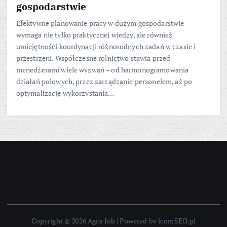
gospodarstwie
Efektywne planowanie pracy w dużym gospodarstwie
wymaga nie tylko praktycznej wiedzy, ale również
umiejętności koordynacji różnorodnych zadań w czasie i
przestrzeni. Współczesne rolnictwo stawia przed
menedżerami wiele wyzwań – od harmonogramowania
działań polowych, przez zarządzanie personelem, aż po
optymalizację wykorzystania…
Copyright © 2026 Agro Job | Powered by icomSEO.pl