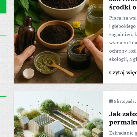
środki o
Praca na wsi
i głębokiego
zagadnień, k
wymienić na
ochrony rośl
ekologii, a 
Czytaj wię
6 listopada,
Jak zał
permak
Zakładanie 