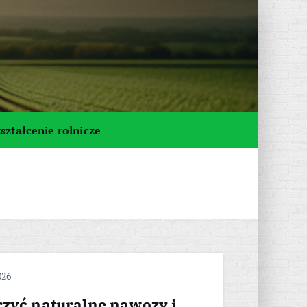
ształcenie rolnicze
026
rzyć naturalne nawozy i