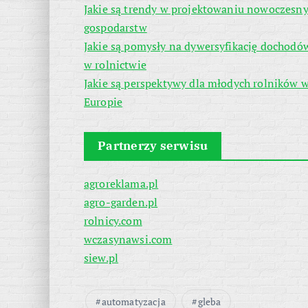
Jakie są trendy w projektowaniu nowoczesn
gospodarstw
Jakie są pomysły na dywersyfikację dochodó
w rolnictwie
Jakie są perspektywy dla młodych rolników 
Europie
Partnerzy serwisu
agroreklama.pl
agro-garden.pl
rolnicy.com
wczasynawsi.com
siew.pl
automatyzacja
gleba