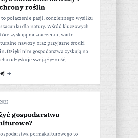
chrony roślin
 to połączenie pasji, codziennego wysiłku
 szacunku dla natury. Wśród kluczowych
tóre zyskują na znaczeniu, warto
turalne nawozy oraz przyjazne środki
in. Dzięki nim gospodarstwa zyskują na
gleba odzyskuje swoją żyzność,…
cej
 2022
ożyć gospodarstwo
ulturowe?
gospodarstwa permakulturowego to