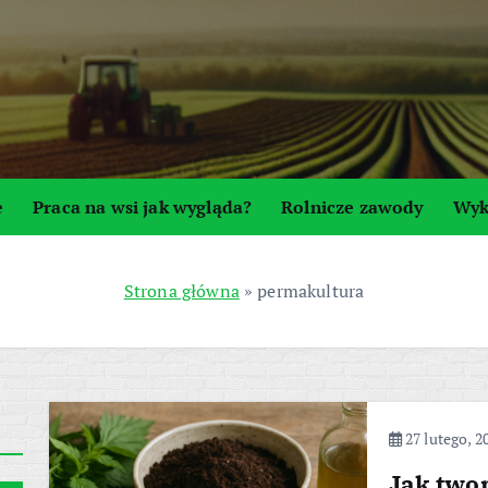
e
Praca na wsi jak wygląda?
Rolnicze zawody
Wyk
Strona główna
»
permakultura
27 lutego, 2
Jak two