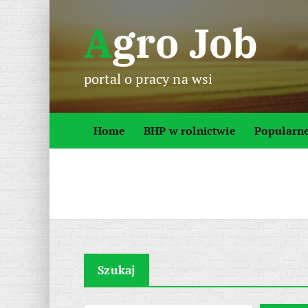
S
Agro Job
k
i
p
portal o pracy na wsi
t
o
c
Home
BHP w rolnictwie
Popularn
o
n
t
e
n
t
Szukaj