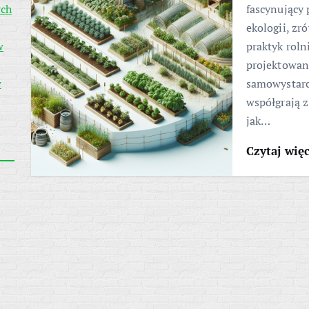
ych
fascynujący 
ekologii, z
w
praktyk roln
projektowan
w
samowystarc
współgrają z
jak…
Czytaj wię