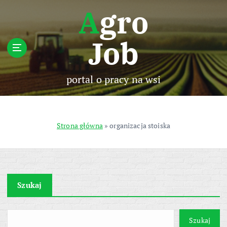
S
Agro
k
i
Job
p
t
o
c
portal o pracy na wsi
o
n
t
e
Strona główna
»
organizacja stoiska
n
t
Szukaj
Szukaj