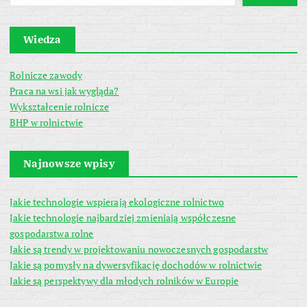
Wiedza
Rolnicze zawody
Praca na wsi jak wygląda?
Wykształcenie rolnicze
BHP w rolnictwie
Najnowsze wpisy
Jakie technologie wspierają ekologiczne rolnictwo
Jakie technologie najbardziej zmieniają współczesne
gospodarstwa rolne
Jakie są trendy w projektowaniu nowoczesnych gospodarstw
Jakie są pomysły na dywersyfikację dochodów w rolnictwie
Jakie są perspektywy dla młodych rolników w Europie