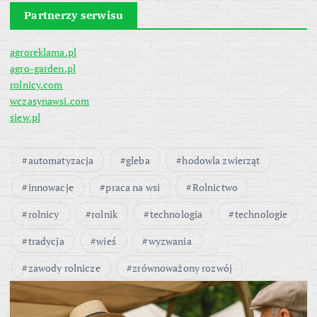
Partnerzy serwisu
agroreklama.pl
agro-garden.pl
rolnicy.com
wczasynawsi.com
siew.pl
automatyzacja
gleba
hodowla zwierząt
innowacje
praca na wsi
Rolnictwo
rolnicy
rolnik
technologia
technologie
tradycja
wieś
wyzwania
zawody rolnicze
zrównoważony rozwój