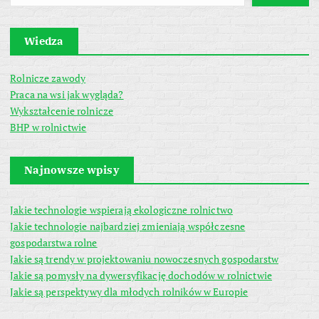
Wiedza
Rolnicze zawody
Praca na wsi jak wygląda?
Wykształcenie rolnicze
BHP w rolnictwie
Najnowsze wpisy
Jakie technologie wspierają ekologiczne rolnictwo
Jakie technologie najbardziej zmieniają współczesne
gospodarstwa rolne
Jakie są trendy w projektowaniu nowoczesnych gospodarstw
Jakie są pomysły na dywersyfikację dochodów w rolnictwie
Jakie są perspektywy dla młodych rolników w Europie