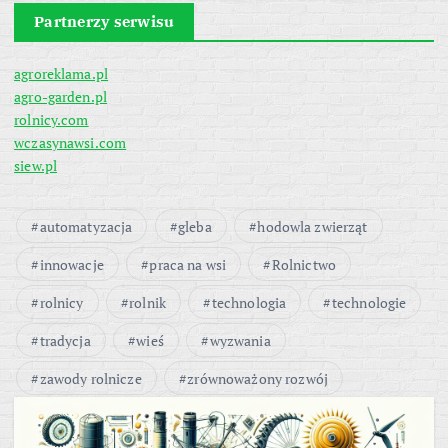
Partnerzy serwisu
agroreklama.pl
agro-garden.pl
rolnicy.com
wczasynawsi.com
siew.pl
automatyzacja
gleba
hodowla zwierząt
innowacje
praca na wsi
Rolnictwo
rolnicy
rolnik
technologia
technologie
tradycja
wieś
wyzwania
zawody rolnicze
zrównoważony rozwój