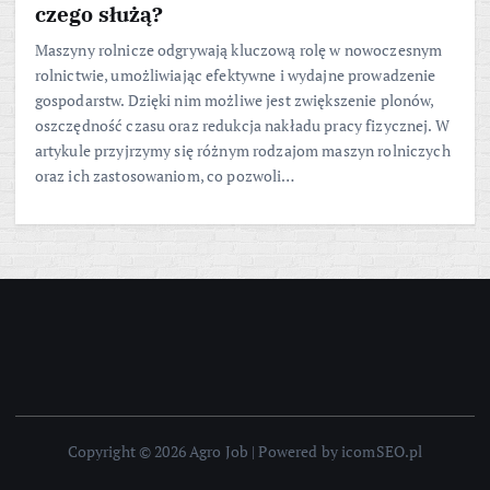
czego służą?
Maszyny rolnicze odgrywają kluczową rolę w nowoczesnym
rolnictwie, umożliwiając efektywne i wydajne prowadzenie
gospodarstw. Dzięki nim możliwe jest zwiększenie plonów,
oszczędność czasu oraz redukcja nakładu pracy fizycznej. W
artykule przyjrzymy się różnym rodzajom maszyn rolniczych
oraz ich zastosowaniom, co pozwoli…
Copyright © 2026 Agro Job | Powered by icomSEO.pl