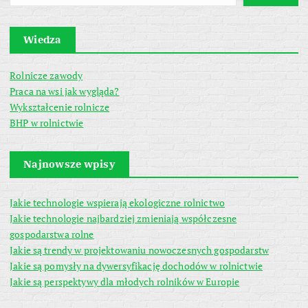
Wiedza
Rolnicze zawody
Praca na wsi jak wygląda?
Wykształcenie rolnicze
BHP w rolnictwie
Najnowsze wpisy
Jakie technologie wspierają ekologiczne rolnictwo
Jakie technologie najbardziej zmieniają współczesne
gospodarstwa rolne
Jakie są trendy w projektowaniu nowoczesnych gospodarstw
Jakie są pomysły na dywersyfikację dochodów w rolnictwie
Jakie są perspektywy dla młodych rolników w Europie