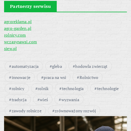
Partnerzy serwisu
agroreklama.pl
agro-garden.pl
rolnicy.com
wczasynawsi.com
siew.pl
automatyzacja
gleba
hodowla zwierząt
innowacje
praca na wsi
Rolnictwo
rolnicy
rolnik
technologia
technologie
tradycja
wieś
wyzwania
zawody rolnicze
zrównoważony rozwój