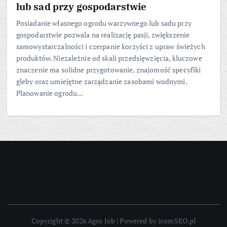
lub sad przy gospodarstwie
Posiadanie własnego ogrodu warzywnego lub sadu przy
gospodarstwie pozwala na realizację pasji, zwiększenie
samowystarczalności i czerpanie korzyści z upraw świeżych
produktów. Niezależnie od skali przedsięwzięcia, kluczowe
znaczenie ma solidne przygotowanie, znajomość specyfiki
gleby oraz umiejętne zarządzanie zasobami wodnymi.
Planowanie ogrodu…
Copyright © 2026 Agro Job | Powered by icomSEO.pl