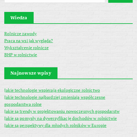
Wiedza
Rolnicze zawody
Praca na wsi jak wygląda?
Wykształcenie rolnicze
BHP w rolnictwie
Najnowsze wpisy
Jakie technologie wspierają ekologiczne rolnictwo
Jakie technologie najbardziej zmieniają współczesne
gospodarstwa rolne
Jakie są trendy w projektowaniu nowoczesnych gospodarstw
Jakie są pomysły na dywersyfikację dochodów w rolnictwie
Jakie są perspektywy dla młodych rolników w Europie