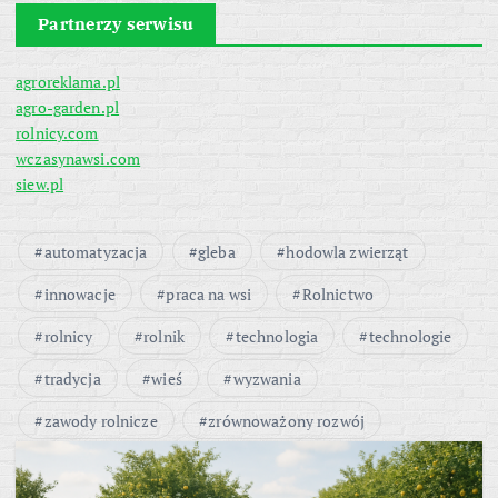
Partnerzy serwisu
agroreklama.pl
agro-garden.pl
rolnicy.com
wczasynawsi.com
siew.pl
automatyzacja
gleba
hodowla zwierząt
innowacje
praca na wsi
Rolnictwo
rolnicy
rolnik
technologia
technologie
tradycja
wieś
wyzwania
zawody rolnicze
zrównoważony rozwój