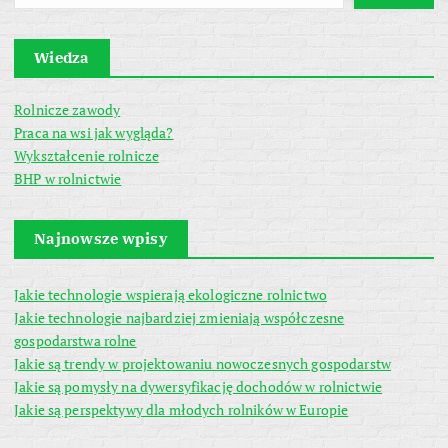
Wiedza
Rolnicze zawody
Praca na wsi jak wygląda?
Wykształcenie rolnicze
BHP w rolnictwie
Najnowsze wpisy
Jakie technologie wspierają ekologiczne rolnictwo
Jakie technologie najbardziej zmieniają współczesne
gospodarstwa rolne
Jakie są trendy w projektowaniu nowoczesnych gospodarstw
Jakie są pomysły na dywersyfikację dochodów w rolnictwie
Jakie są perspektywy dla młodych rolników w Europie