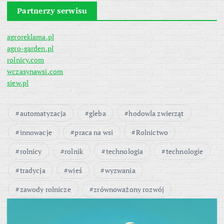
Partnerzy serwisu
agroreklama.pl
agro-garden.pl
rolnicy.com
wczasynawsi.com
siew.pl
automatyzacja
gleba
hodowla zwierząt
innowacje
praca na wsi
Rolnictwo
rolnicy
rolnik
technologia
technologie
tradycja
wieś
wyzwania
zawody rolnicze
zrównoważony rozwój