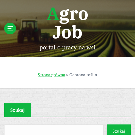
S
Agro
k
i
Job
p
t
o
c
portal o pracy na wsi
o
n
t
e
Strona główna
»
Ochrona roślin
n
t
Szukaj
Szukaj