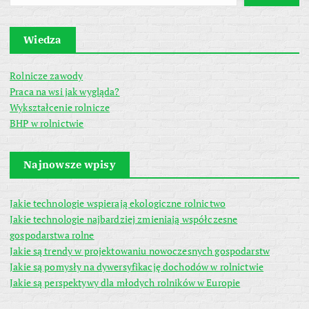
Wiedza
Rolnicze zawody
Praca na wsi jak wygląda?
Wykształcenie rolnicze
BHP w rolnictwie
Najnowsze wpisy
Jakie technologie wspierają ekologiczne rolnictwo
Jakie technologie najbardziej zmieniają współczesne
gospodarstwa rolne
Jakie są trendy w projektowaniu nowoczesnych gospodarstw
Jakie są pomysły na dywersyfikację dochodów w rolnictwie
Jakie są perspektywy dla młodych rolników w Europie