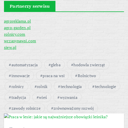
Partnerzy serwisu
agroreklama.pl
agro-garden.pl
rolnicy.com
wczasynawsi.com
siew.pl
automatyzacja
gleba
hodowla zwierząt
innowacje
praca na wsi
Rolnictwo
rolnicy
rolnik
technologia
technologie
tradycja
wieś
wyzwania
zawody rolnicze
zrównoważony rozwój