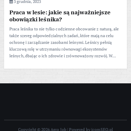
3 grudnia, 2023
Praca w lesie: jakie są najważniejsze
obowiązki leśnika?
Praca leśnika to nie tylko codzienne obcowanie z naturą, ale
także szereg odpowiedzialnych zadań, które mają na celu
ochronę i zarządzanie zasobami leśnymi. Leśnicy pełnią
kluczową rolę w utrzymaniu równowagi ekosystemów
leśnych, dbając o ich zdrowie i zrównoważony rozwój. W…
Copyright © 2026 Agro Job | Powered by icomSEO.pl