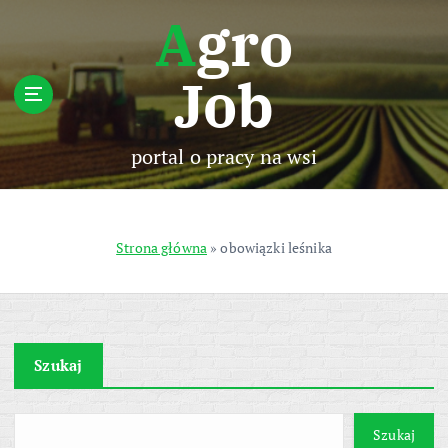
S
Agro
k
i
Job
p
t
o
c
portal o pracy na wsi
o
n
t
e
Strona główna
»
obowiązki leśnika
n
t
Szukaj
Szukaj