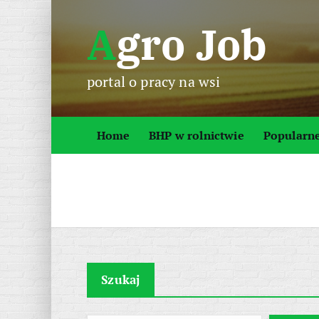
S
Agro Job
k
i
p
portal o pracy na wsi
t
o
c
Home
BHP w rolnictwie
Popularn
o
n
t
e
n
t
Szukaj