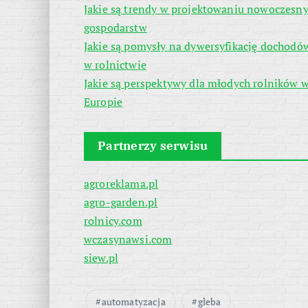
Jakie są trendy w projektowaniu nowoczesn
gospodarstw
Jakie są pomysły na dywersyfikację dochodó
w rolnictwie
Jakie są perspektywy dla młodych rolników 
Europie
Partnerzy serwisu
agroreklama.pl
agro-garden.pl
rolnicy.com
wczasynawsi.com
siew.pl
automatyzacja
gleba