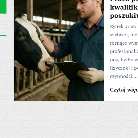
kwalifik
poszuk
Rynek pracy
szybciej, ni
rosnące wym
profesjonali
przy bydło w
fizycznej i
czynności.…
Czytaj wię