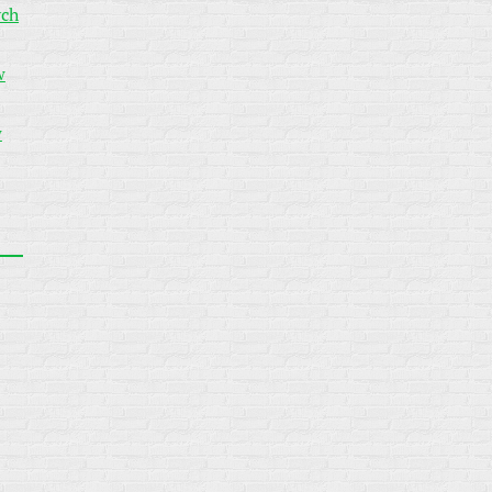
ych
w
w