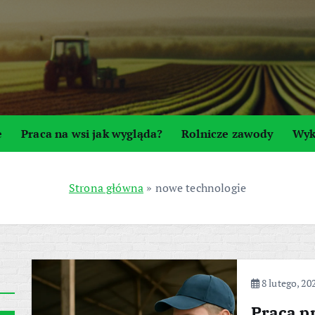
e
Praca na wsi jak wygląda?
Rolnicze zawody
Wyk
Strona główna
»
nowe technologie
8 lutego, 20
Praca pr