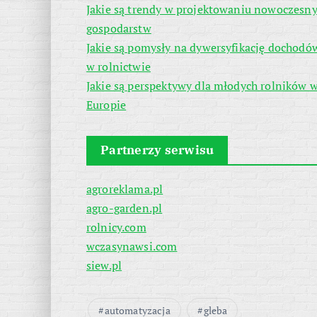
Jakie są trendy w projektowaniu nowoczesn
gospodarstw
Jakie są pomysły na dywersyfikację dochodó
w rolnictwie
Jakie są perspektywy dla młodych rolników 
Europie
Partnerzy serwisu
agroreklama.pl
agro-garden.pl
rolnicy.com
wczasynawsi.com
siew.pl
automatyzacja
gleba