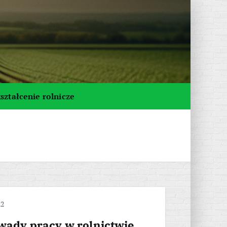
ształcenie rolnicze
22
 wady pracy w rolnictwie