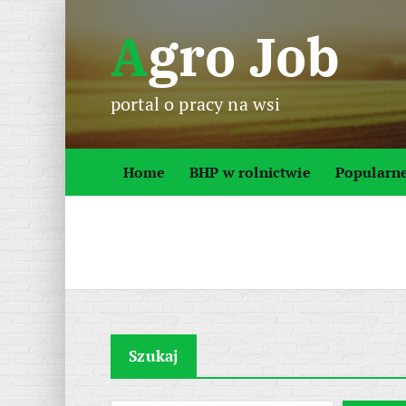
S
Agro Job
k
i
p
portal o pracy na wsi
t
o
c
Home
BHP w rolnictwie
Popularn
o
n
t
e
n
t
Szukaj