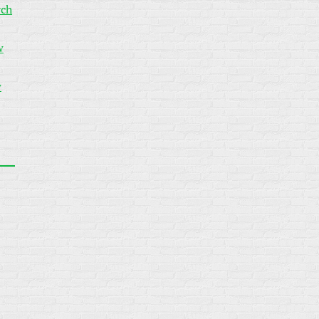
ych
w
w