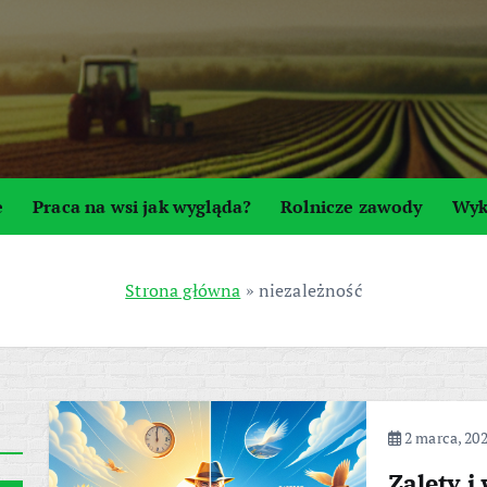
e
Praca na wsi jak wygląda?
Rolnicze zawody
Wyk
Strona główna
»
niezależność
2 marca, 20
Zalety i