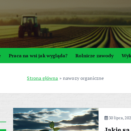
e
Praca na wsi jak wygląda?
Rolnicze zawody
Wyk
Strona główna
»
nawozy organiczne
30 lipca, 20
Jakie są