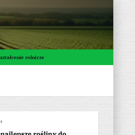
ształcenie rolnicze
24
 najlepsze rośliny do