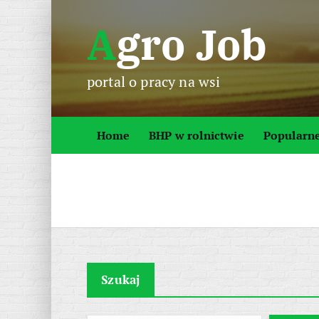
S
Agro Job
k
i
p
portal o pracy na wsi
t
o
c
Home
BHP w rolnictwie
Popularn
o
n
t
e
n
t
Szukaj