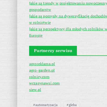
Jakie są trendy w projektowaniu nowoczesn
gospodarstw
Jakie są pomysły na dywersyfikację dochodó
w rolnictwie
Jakie są perspektywy dla młodych rolników 
Europie
Partnerzy serwisu
agroreklama.pl
agro-garden.pl
rolnicy.com
wczasynawsi.com
siew.pl
automatyzacja
gleba