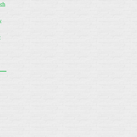
ych
w
w