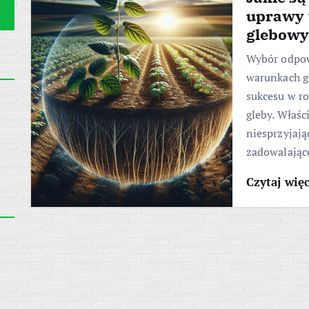
uprawy 
glebowy
Wybór odpow
warunkach g
sukcesu w ro
gleby. Właśc
niesprzyjają
zadowalające
Czytaj wię