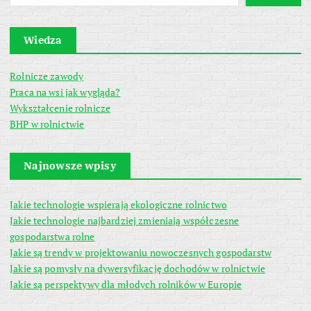
Wiedza
Rolnicze zawody
Praca na wsi jak wygląda?
Wykształcenie rolnicze
BHP w rolnictwie
Najnowsze wpisy
Jakie technologie wspierają ekologiczne rolnictwo
Jakie technologie najbardziej zmieniają współczesne
gospodarstwa rolne
Jakie są trendy w projektowaniu nowoczesnych gospodarstw
Jakie są pomysły na dywersyfikację dochodów w rolnictwie
Jakie są perspektywy dla młodych rolników w Europie