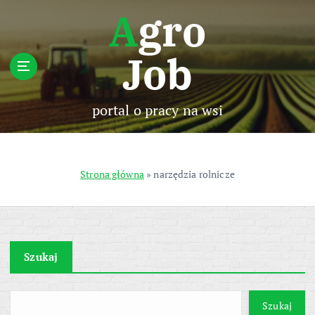
S
Agro
k
i
Job
p
t
o
c
portal o pracy na wsi
o
n
t
e
Strona główna
»
narzędzia rolnicze
n
t
Szukaj
Szukaj