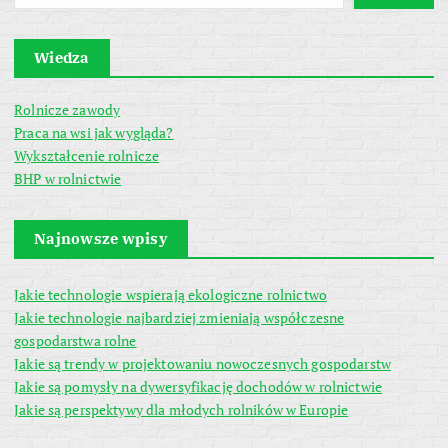
Wiedza
Rolnicze zawody
Praca na wsi jak wygląda?
Wykształcenie rolnicze
BHP w rolnictwie
Najnowsze wpisy
Jakie technologie wspierają ekologiczne rolnictwo
Jakie technologie najbardziej zmieniają współczesne
gospodarstwa rolne
Jakie są trendy w projektowaniu nowoczesnych gospodarstw
Jakie są pomysły na dywersyfikację dochodów w rolnictwie
Jakie są perspektywy dla młodych rolników w Europie