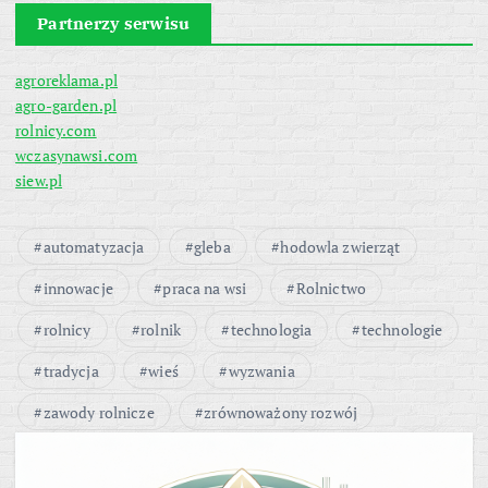
Partnerzy serwisu
agroreklama.pl
agro-garden.pl
rolnicy.com
wczasynawsi.com
siew.pl
automatyzacja
gleba
hodowla zwierząt
innowacje
praca na wsi
Rolnictwo
rolnicy
rolnik
technologia
technologie
tradycja
wieś
wyzwania
zawody rolnicze
zrównoważony rozwój