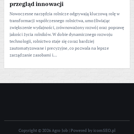
przegląd innowacji
Nowoczesne narzędzia rolnicze odgrywają kluczową rolę w
transformacji współczesnego rolnictwa, umożliwiając
zwiększenie wydajności, zrównoważony rozwój oraz poprawę
jakości życia rolników. W dobie dynamicznego rozwoju
technologii, rolnictwo staje się coraz bardziej
zautomatyzowane i precyzyjne, co pozwala na lepsze
zarządzanie zasobami i…
Copyright © 2026 Agro Job | Powered by icomSEO.pl