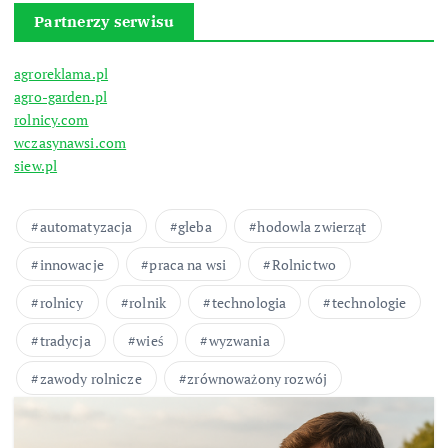
Partnerzy serwisu
agroreklama.pl
agro-garden.pl
rolnicy.com
wczasynawsi.com
siew.pl
automatyzacja
gleba
hodowla zwierząt
innowacje
praca na wsi
Rolnictwo
rolnicy
rolnik
technologia
technologie
tradycja
wieś
wyzwania
zawody rolnicze
zrównoważony rozwój