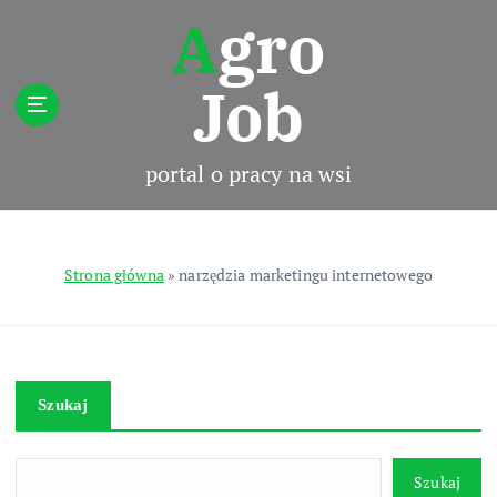
S
Agro
k
i
Job
p
t
o
c
portal o pracy na wsi
o
n
t
e
Strona główna
»
narzędzia marketingu internetowego
n
t
Szukaj
Szukaj