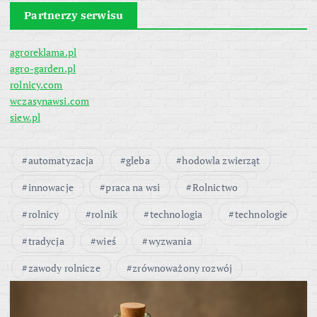
Partnerzy serwisu
agroreklama.pl
agro-garden.pl
rolnicy.com
wczasynawsi.com
siew.pl
automatyzacja
gleba
hodowla zwierząt
innowacje
praca na wsi
Rolnictwo
rolnicy
rolnik
technologia
technologie
tradycja
wieś
wyzwania
zawody rolnicze
zrównoważony rozwój