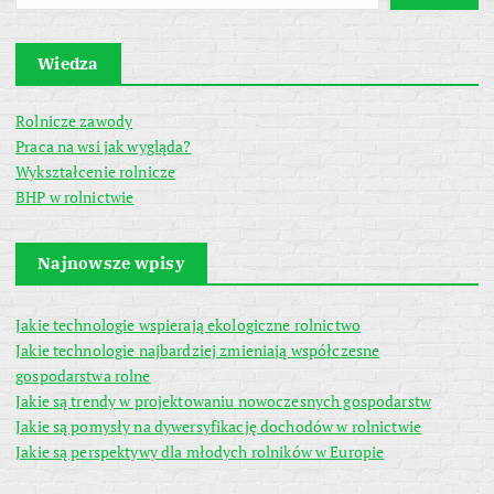
Wiedza
Rolnicze zawody
Praca na wsi jak wygląda?
Wykształcenie rolnicze
BHP w rolnictwie
Najnowsze wpisy
Jakie technologie wspierają ekologiczne rolnictwo
Jakie technologie najbardziej zmieniają współczesne
gospodarstwa rolne
Jakie są trendy w projektowaniu nowoczesnych gospodarstw
Jakie są pomysły na dywersyfikację dochodów w rolnictwie
Jakie są perspektywy dla młodych rolników w Europie