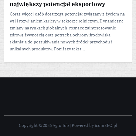
największy potencjał eksportowy
Coraz więcej osób dostrzega potencjał związany z życiem na
wsi i rozwijaniem kariery w sektorze rolniczym. Dynamiczne
zmiany na rynkach globalnych, rosnące zainteresowanie
zdrową żywnością oraz potrzeba ochrony środowiska
skłaniają do poszukiwania nowych źródeł przychodu i
unikalnych produktów. Poniższy tekst…
Copyright © 2026 Agro Job | Powered by icomSEO.pl