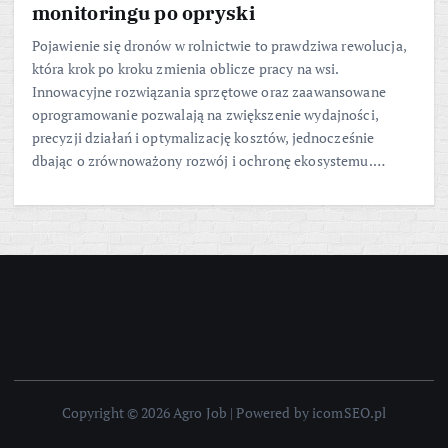
monitoringu po opryski
Pojawienie się dronów w rolnictwie to prawdziwa rewolucja,
która krok po kroku zmienia oblicze pracy na wsi.
Innowacyjne rozwiązania sprzętowe oraz zaawansowane
oprogramowanie pozwalają na zwiększenie wydajności,
precyzji działań i optymalizację kosztów, jednocześnie
dbając o zrównoważony rozwój i ochronę ekosystemu.…
Copyright © 2026 Agro Job | Powered by icomSEO.pl