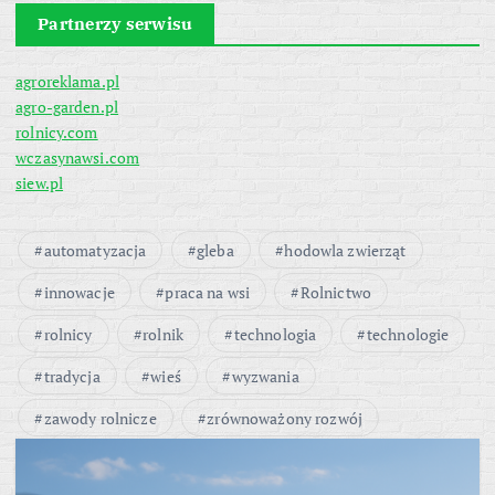
Partnerzy serwisu
agroreklama.pl
agro-garden.pl
rolnicy.com
wczasynawsi.com
siew.pl
automatyzacja
gleba
hodowla zwierząt
innowacje
praca na wsi
Rolnictwo
rolnicy
rolnik
technologia
technologie
tradycja
wieś
wyzwania
zawody rolnicze
zrównoważony rozwój