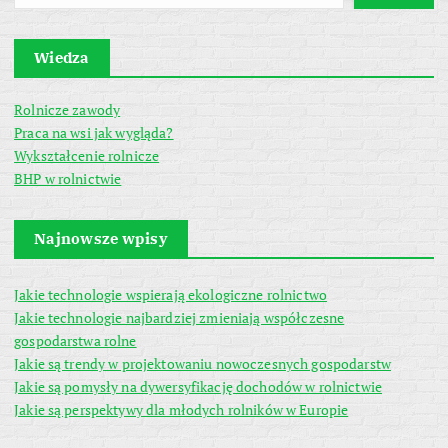
Wiedza
Rolnicze zawody
Praca na wsi jak wygląda?
Wykształcenie rolnicze
BHP w rolnictwie
Najnowsze wpisy
Jakie technologie wspierają ekologiczne rolnictwo
Jakie technologie najbardziej zmieniają współczesne
gospodarstwa rolne
Jakie są trendy w projektowaniu nowoczesnych gospodarstw
Jakie są pomysły na dywersyfikację dochodów w rolnictwie
Jakie są perspektywy dla młodych rolników w Europie