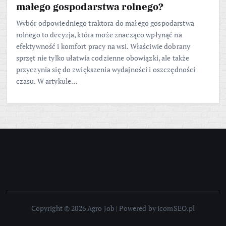
małego gospodarstwa rolnego?
Wybór odpowiedniego traktora do małego gospodarstwa
rolnego to decyzja, która może znacząco wpłynąć na
efektywność i komfort pracy na wsi. Właściwie dobrany
sprzęt nie tylko ułatwia codzienne obowiązki, ale także
przyczynia się do zwiększenia wydajności i oszczędności
czasu. W artykule…
Copyright © 2026 Agro Job | Powered by icomSEO.pl