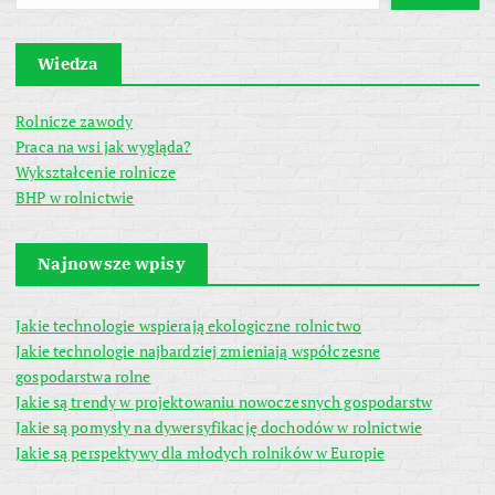
Wiedza
Rolnicze zawody
Praca na wsi jak wygląda?
Wykształcenie rolnicze
BHP w rolnictwie
Najnowsze wpisy
Jakie technologie wspierają ekologiczne rolnictwo
Jakie technologie najbardziej zmieniają współczesne
gospodarstwa rolne
Jakie są trendy w projektowaniu nowoczesnych gospodarstw
Jakie są pomysły na dywersyfikację dochodów w rolnictwie
Jakie są perspektywy dla młodych rolników w Europie