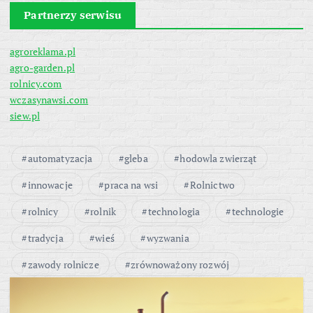
Partnerzy serwisu
agroreklama.pl
agro-garden.pl
rolnicy.com
wczasynawsi.com
siew.pl
automatyzacja
gleba
hodowla zwierząt
innowacje
praca na wsi
Rolnictwo
rolnicy
rolnik
technologia
technologie
tradycja
wieś
wyzwania
zawody rolnicze
zrównoważony rozwój