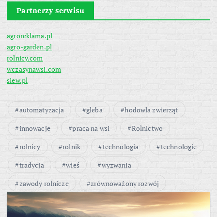
Partnerzy serwisu
agroreklama.pl
agro-garden.pl
rolnicy.com
wczasynawsi.com
siew.pl
automatyzacja
gleba
hodowla zwierząt
innowacje
praca na wsi
Rolnictwo
rolnicy
rolnik
technologia
technologie
tradycja
wieś
wyzwania
zawody rolnicze
zrównoważony rozwój