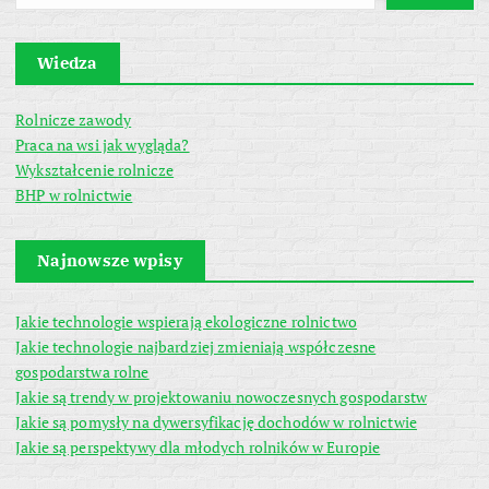
Wiedza
Rolnicze zawody
Praca na wsi jak wygląda?
Wykształcenie rolnicze
BHP w rolnictwie
Najnowsze wpisy
Jakie technologie wspierają ekologiczne rolnictwo
Jakie technologie najbardziej zmieniają współczesne
gospodarstwa rolne
Jakie są trendy w projektowaniu nowoczesnych gospodarstw
Jakie są pomysły na dywersyfikację dochodów w rolnictwie
Jakie są perspektywy dla młodych rolników w Europie