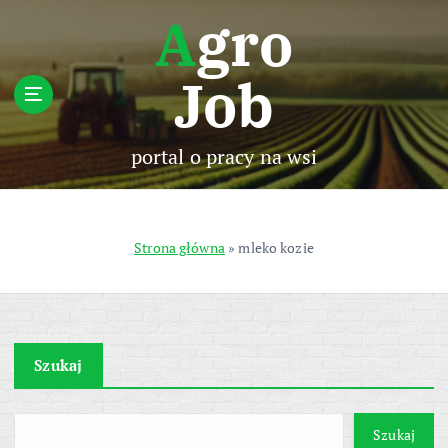
S
Agro
k
i
Job
p
t
o
c
portal o pracy na wsi
o
n
t
e
Strona główna
»
mleko kozie
n
t
Szukaj
Szukaj