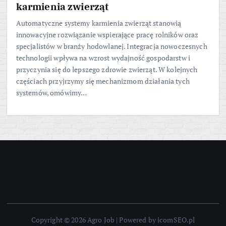
karmienia zwierząt
Automatyczne systemy karmienia zwierząt stanowią
innowacyjne rozwiązanie wspierające pracę rolników oraz
specjalistów w branży hodowlanej. Integracja nowoczesnych
technologii wpływa na wzrost wydajność gospodarstw i
przyczynia się do lepszego zdrowie zwierząt. W kolejnych
częściach przyjrzymy się mechanizmom działania tych
systemów, omówimy…
Copyright © 2026 Agro Job | Powered by icomSEO.pl