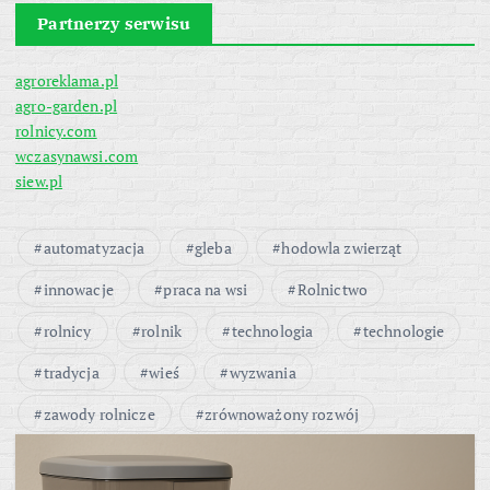
Partnerzy serwisu
agroreklama.pl
agro-garden.pl
rolnicy.com
wczasynawsi.com
siew.pl
automatyzacja
gleba
hodowla zwierząt
innowacje
praca na wsi
Rolnictwo
rolnicy
rolnik
technologia
technologie
tradycja
wieś
wyzwania
zawody rolnicze
zrównoważony rozwój