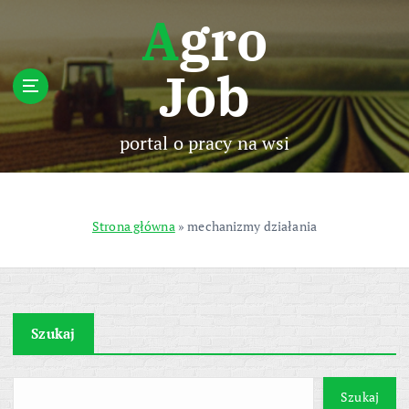
S
Agro
k
i
Job
p
t
o
c
portal o pracy na wsi
o
n
t
e
Strona główna
»
mechanizmy działania
n
t
Szukaj
Szukaj