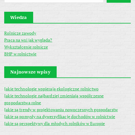
Wiedza
Rolnicze zawody
Praca na wsi jak wygląda?
Wykształcenie rolnicze
BHP w rolnictwie
Najnowsze wpisy
Jakie technologie wspierają ekologiczne rolnictwo
Jakie technologie najbardziej zmieniają współczesne
gospodarstwa rolne
Jakie są trendy w projektowaniu nowoczesnych gospodarstw
Jakie są pomysły na dywersyfikację dochodów w rolnictwie
Jakie są perspektywy dla młodych rolników w Europie