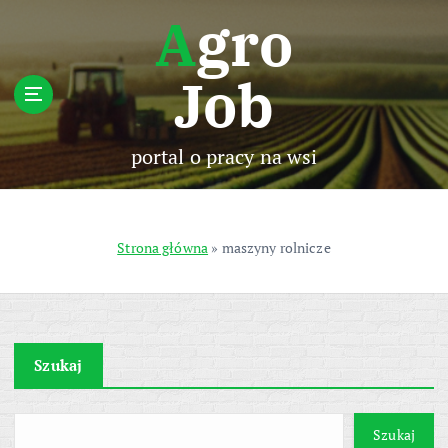
S
Agro
k
i
Job
p
t
o
c
portal o pracy na wsi
o
n
t
e
Strona główna
»
maszyny rolnicze
n
t
Szukaj
Szukaj