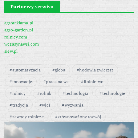
Partnerzy serwisu
agroreklama.pl
agro-garden.pl
rolnicy.com
wczasynawsi.com
siew.pl
automatyzacja
gleba
hodowla zwierząt
innowacje
praca na wsi
Rolnictwo
rolnicy
rolnik
technologia
technologie
tradycja
wieś
wyzwania
zawody rolnicze
zrównoważony rozwój