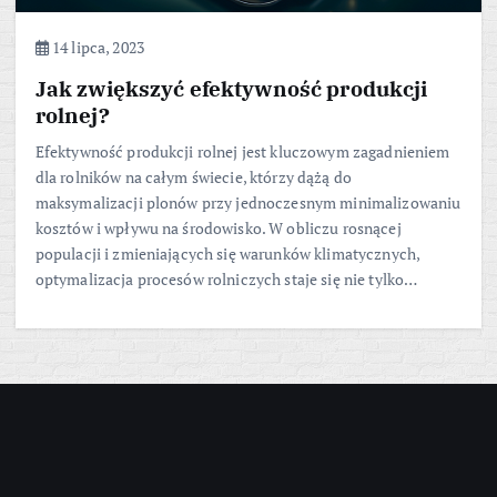
14 lipca, 2023
Jak zwiększyć efektywność produkcji
rolnej?
Efektywność produkcji rolnej jest kluczowym zagadnieniem
dla rolników na całym świecie, którzy dążą do
maksymalizacji plonów przy jednoczesnym minimalizowaniu
kosztów i wpływu na środowisko. W obliczu rosnącej
populacji i zmieniających się warunków klimatycznych,
optymalizacja procesów rolniczych staje się nie tylko…