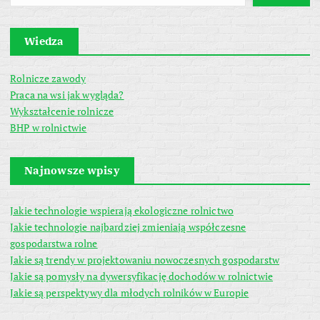
Wiedza
Rolnicze zawody
Praca na wsi jak wygląda?
Wykształcenie rolnicze
BHP w rolnictwie
Najnowsze wpisy
Jakie technologie wspierają ekologiczne rolnictwo
Jakie technologie najbardziej zmieniają współczesne
gospodarstwa rolne
Jakie są trendy w projektowaniu nowoczesnych gospodarstw
Jakie są pomysły na dywersyfikację dochodów w rolnictwie
Jakie są perspektywy dla młodych rolników w Europie