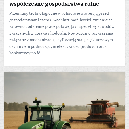
współczesne gospodarstwa rolne
Przemiany technologiczne w rolnictwie otwierają przed
gospodarstwami szeroki wachlarz możliwości, zmieniając
zarówno codzienne prace polowe, jak i specyfikę zawodów
związanych z uprawą i hodowlą. Nowoczesne rozwiązania
związane z mechanizacją i cyfryzacją stają się kluczowym
czynnikiem podnoszącym efektywność produkcji oraz
konkurencyjność…