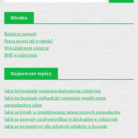
Wiedza
Rolnicze zawody
Praca na wsi jak wygląda?
Wykształcenie rolnicze
BHP w rolnictwie
Najnowsze wpisy
Jakie technologie wspierają ekologiczne rolnictwo
Jakie technologie najbardziej zmieniają współczesne
gospodarstwa rolne
Jakie są trendy w projektowaniu nowoczesnych gospodarstw
Jakie są pomysły na dywersyfikację dochodów w rolnictwie
Jakie są perspektywy dla młodych rolników w Europie