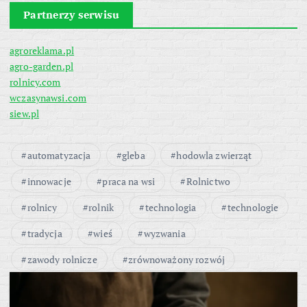
Partnerzy serwisu
agroreklama.pl
agro-garden.pl
rolnicy.com
wczasynawsi.com
siew.pl
automatyzacja
gleba
hodowla zwierząt
innowacje
praca na wsi
Rolnictwo
rolnicy
rolnik
technologia
technologie
tradycja
wieś
wyzwania
zawody rolnicze
zrównoważony rozwój