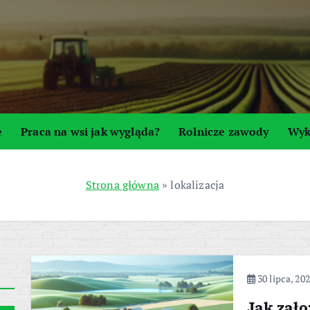
e
Praca na wsi jak wygląda?
Rolnicze zawody
Wyk
Strona główna
»
lokalizacja
30 lipca, 20
Jak zał