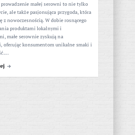
 prowadzenie małej serowni to nie tylko
cie, ale także pasjonująca przygoda, która
ję z nowoczesnością. W dobie rosnącego
ania produktami lokalnymi i
mi, małe serownie zyskują na
i, oferując konsumentom unikalne smaki i
ść.…
cej