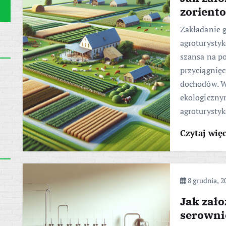
zorient
Zakładanie 
agroturystyk
szansa na po
przyciągnię
dochodów. W
ekologiczny
agroturysty
Czytaj wię
8 grudnia, 2
Jak zało
serowni