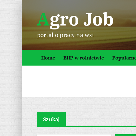
S
Agro Job
k
i
p
portal o pracy na wsi
t
o
c
Home
BHP w rolnictwie
Popularn
o
n
t
e
n
t
Szukaj