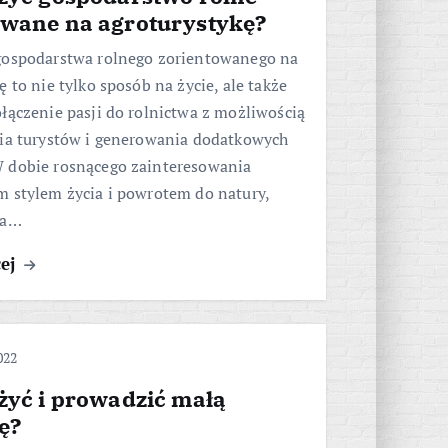
owane na agroturystykę?
gospodarstwa rolnego zorientowanego na
ę to nie tylko sposób na życie, ale także
łączenie pasji do rolnictwa z możliwością
cia turystów i generowania dodatkowych
 dobie rosnącego zainteresowania
m stylem życia i powrotem do natury,
ka…
cej
022
żyć i prowadzić małą
ę?