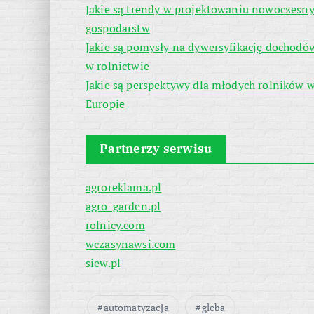
Jakie są trendy w projektowaniu nowoczesn
gospodarstw
Jakie są pomysły na dywersyfikację dochodó
w rolnictwie
Jakie są perspektywy dla młodych rolników 
Europie
Partnerzy serwisu
agroreklama.pl
agro-garden.pl
rolnicy.com
wczasynawsi.com
siew.pl
automatyzacja
gleba