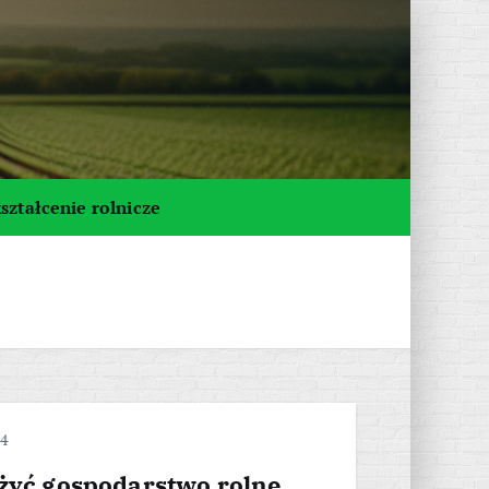
ształcenie rolnicze
24
ożyć gospodarstwo rolne