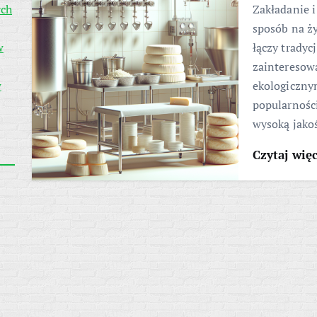
ych
Zakładanie i
sposób na ży
w
łączy tradyc
zainteresow
w
ekologiczny
popularnośc
wysoką jako
Czytaj wię