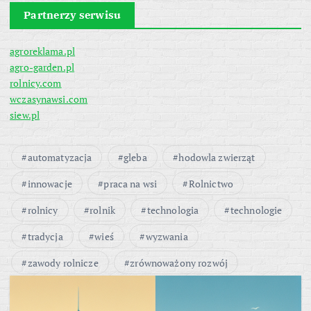
Partnerzy serwisu
agroreklama.pl
agro-garden.pl
rolnicy.com
wczasynawsi.com
siew.pl
automatyzacja
gleba
hodowla zwierząt
innowacje
praca na wsi
Rolnictwo
rolnicy
rolnik
technologia
technologie
tradycja
wieś
wyzwania
zawody rolnicze
zrównoważony rozwój