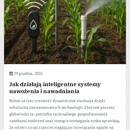
29 grudnia, 2025
Jak działają inteligentne systemy
nawożenia i nawadniania
Rolnicza rzeczywistość dynamicznie ewoluuje dzięki
wdrażaniu zaawansowanych technologii. Złożone procesy
glebotwórcze, potrzeba racjonalnego gospodarowania
zasobami wodnymi oraz rosnące wymagania rynku sprawiają,
że rolnicy coraz częściej sięgają po rozwiązania oparte na