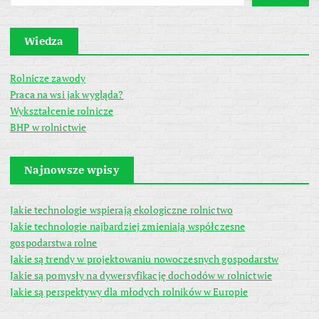
Wiedza
Rolnicze zawody
Praca na wsi jak wygląda?
Wykształcenie rolnicze
BHP w rolnictwie
Najnowsze wpisy
Jakie technologie wspierają ekologiczne rolnictwo
Jakie technologie najbardziej zmieniają współczesne
gospodarstwa rolne
Jakie są trendy w projektowaniu nowoczesnych gospodarstw
Jakie są pomysły na dywersyfikację dochodów w rolnictwie
Jakie są perspektywy dla młodych rolników w Europie