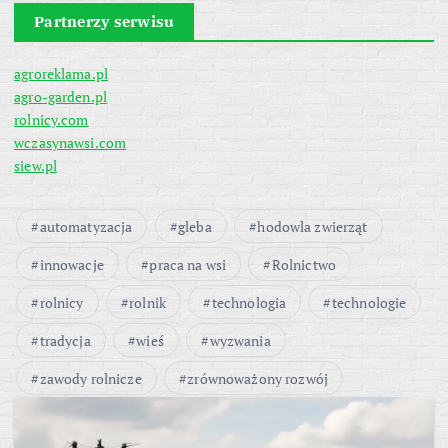
Partnerzy serwisu
agroreklama.pl
agro-garden.pl
rolnicy.com
wczasynawsi.com
siew.pl
automatyzacja
gleba
hodowla zwierząt
innowacje
praca na wsi
Rolnictwo
rolnicy
rolnik
technologia
technologie
tradycja
wieś
wyzwania
zawody rolnicze
zrównoważony rozwój