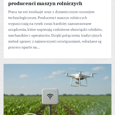
producenci maszyn rolniczych
Praca na wsi ewoluuje wraz z dynamicznym rozwojem
technologicznym. Producenci maszyn rolniczych
wypuszczają na rynek coraz bardziej zaawansowane
urządzenia, które wspierają codzienne obowiązki rolników,
mechaników i operatorów. Dzięki połączeniu tradycyjnych
metod uprawy z najnowszymi rozwiązaniami, wdrażane są
procesy oparte na…