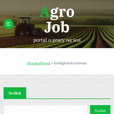
S
Agro
k
i
Job
p
t
o
c
portal o pracy na wsi
o
n
t
e
Strona główna
»
inteligentne systemy
n
t
Szukaj
Szukaj