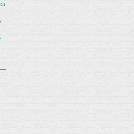
ych
w
w