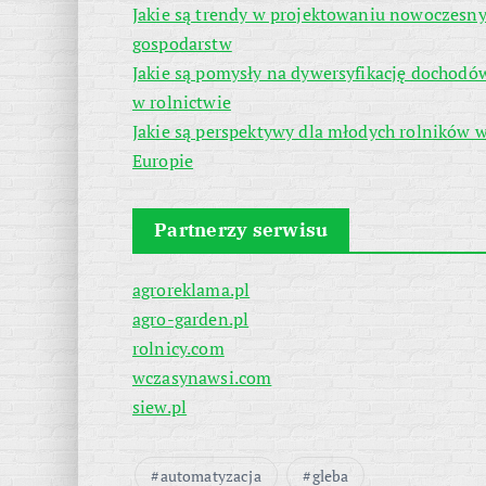
Jakie są trendy w projektowaniu nowoczesn
gospodarstw
Jakie są pomysły na dywersyfikację dochodó
w rolnictwie
Jakie są perspektywy dla młodych rolników 
Europie
Partnerzy serwisu
agroreklama.pl
agro-garden.pl
rolnicy.com
wczasynawsi.com
siew.pl
automatyzacja
gleba