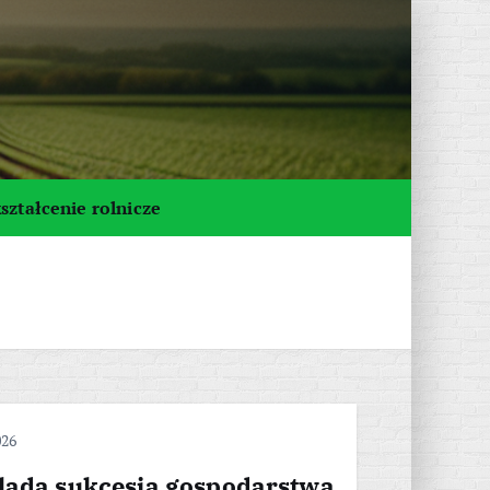
ształcenie rolnicze
026
ląda sukcesja gospodarstwa