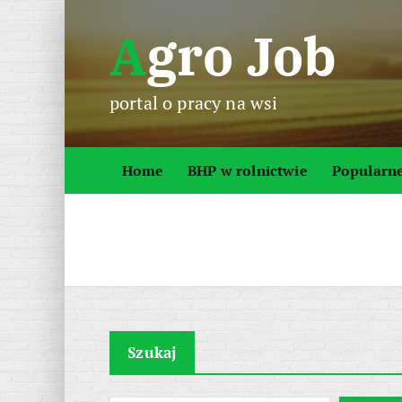
S
Agro Job
k
i
p
portal o pracy na wsi
t
o
c
Home
BHP w rolnictwie
Popularn
o
n
t
e
n
t
Szukaj