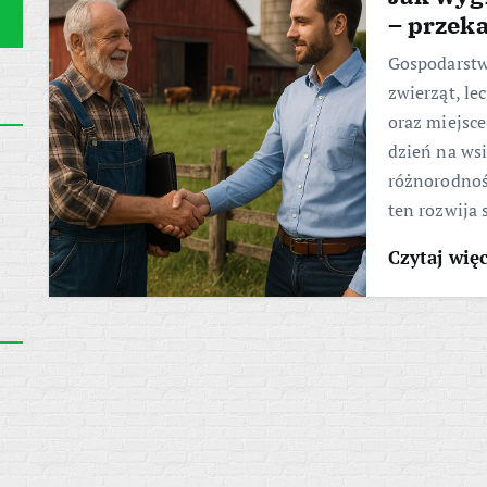
– przek
Gospodarstwo
zwierząt, le
oraz miejsc
dzień na wsi
różnorodnoś
ten rozwija 
Czytaj wię