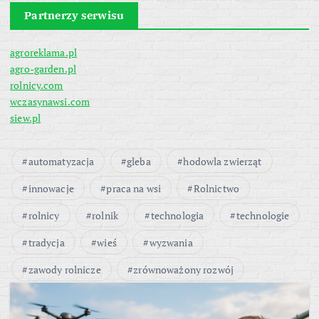
Partnerzy serwisu
agroreklama.pl
agro-garden.pl
rolnicy.com
wczasynawsi.com
siew.pl
automatyzacja
gleba
hodowla zwierząt
innowacje
praca na wsi
Rolnictwo
rolnicy
rolnik
technologia
technologie
tradycja
wieś
wyzwania
zawody rolnicze
zrównoważony rozwój