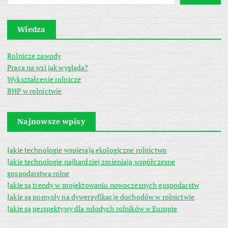
Wiedza
Rolnicze zawody
Praca na wsi jak wygląda?
Wykształcenie rolnicze
BHP w rolnictwie
Najnowsze wpisy
Jakie technologie wspierają ekologiczne rolnictwo
Jakie technologie najbardziej zmieniają współczesne
gospodarstwa rolne
Jakie są trendy w projektowaniu nowoczesnych gospodarstw
Jakie są pomysły na dywersyfikację dochodów w rolnictwie
Jakie są perspektywy dla młodych rolników w Europie