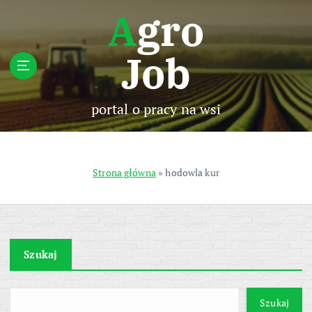
S
Agro
k
i
Job
p
t
o
c
portal o pracy na wsi
o
n
t
e
Strona główna
»
hodowla kur
n
t
Szukaj
Szukaj