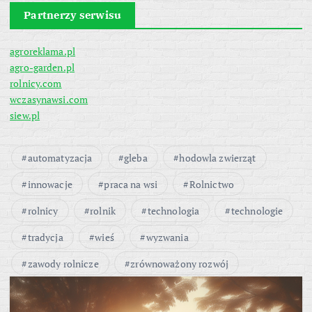
Partnerzy serwisu
agroreklama.pl
agro-garden.pl
rolnicy.com
wczasynawsi.com
siew.pl
automatyzacja
gleba
hodowla zwierząt
innowacje
praca na wsi
Rolnictwo
rolnicy
rolnik
technologia
technologie
tradycja
wieś
wyzwania
zawody rolnicze
zrównoważony rozwój