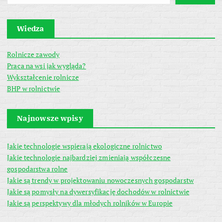
Wiedza
Rolnicze zawody
Praca na wsi jak wygląda?
Wykształcenie rolnicze
BHP w rolnictwie
Najnowsze wpisy
Jakie technologie wspierają ekologiczne rolnictwo
Jakie technologie najbardziej zmieniają współczesne
gospodarstwa rolne
Jakie są trendy w projektowaniu nowoczesnych gospodarstw
Jakie są pomysły na dywersyfikację dochodów w rolnictwie
Jakie są perspektywy dla młodych rolników w Europie