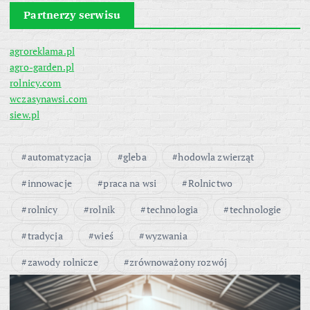
Partnerzy serwisu
agroreklama.pl
agro-garden.pl
rolnicy.com
wczasynawsi.com
siew.pl
automatyzacja
gleba
hodowla zwierząt
innowacje
praca na wsi
Rolnictwo
rolnicy
rolnik
technologia
technologie
tradycja
wieś
wyzwania
zawody rolnicze
zrównoważony rozwój