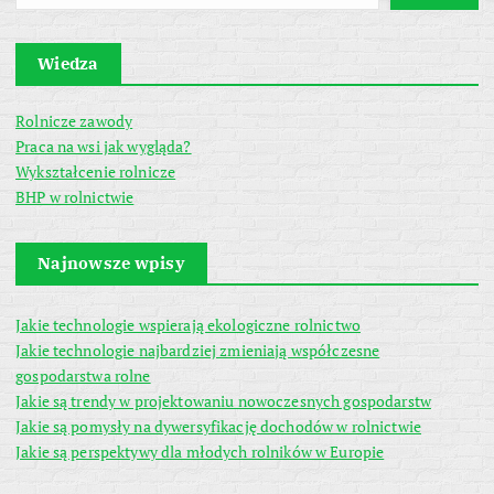
Wiedza
Rolnicze zawody
Praca na wsi jak wygląda?
Wykształcenie rolnicze
BHP w rolnictwie
Najnowsze wpisy
Jakie technologie wspierają ekologiczne rolnictwo
Jakie technologie najbardziej zmieniają współczesne
gospodarstwa rolne
Jakie są trendy w projektowaniu nowoczesnych gospodarstw
Jakie są pomysły na dywersyfikację dochodów w rolnictwie
Jakie są perspektywy dla młodych rolników w Europie