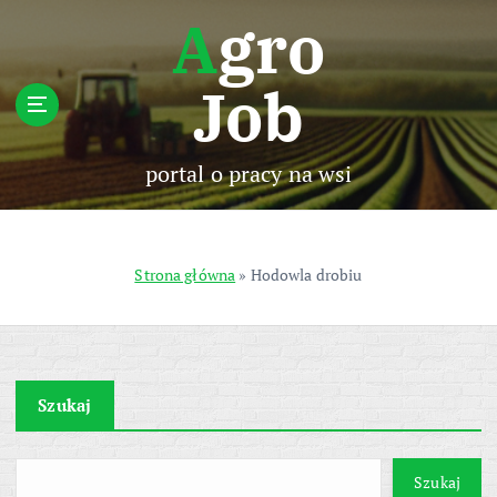
S
Agro
k
i
Job
p
t
o
c
portal o pracy na wsi
o
n
t
e
Strona główna
»
Hodowla drobiu
n
t
Szukaj
Szukaj