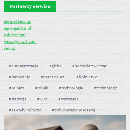
Partnerzy serwisu
agroreklama.pl
agro-garden.pl
rolnicy.com
wczasynawsi.com
siew.pl
automatyzacja
gleba
hodowla zwierząt
innowacje
praca na wsi
Rolnictwo
rolnicy
rolnik
technologia
technologie
tradycja
wieś
wyzwania
zawody rolnicze
zrównoważony rozwój