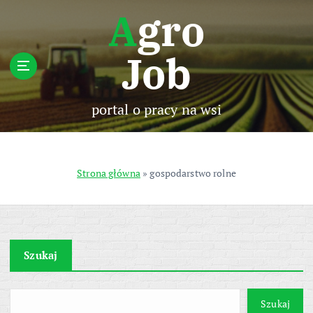
S
Agro
k
i
Job
p
t
o
c
portal o pracy na wsi
o
n
t
e
Strona główna
»
gospodarstwo rolne
n
t
Szukaj
Szukaj