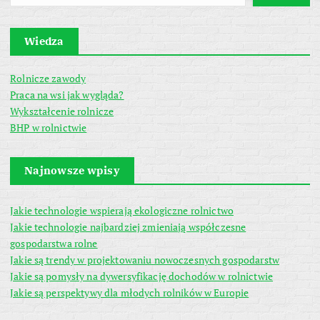
Wiedza
Rolnicze zawody
Praca na wsi jak wygląda?
Wykształcenie rolnicze
BHP w rolnictwie
Najnowsze wpisy
Jakie technologie wspierają ekologiczne rolnictwo
Jakie technologie najbardziej zmieniają współczesne
gospodarstwa rolne
Jakie są trendy w projektowaniu nowoczesnych gospodarstw
Jakie są pomysły na dywersyfikację dochodów w rolnictwie
Jakie są perspektywy dla młodych rolników w Europie