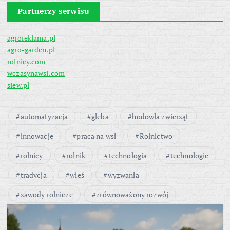
Partnerzy serwisu
agroreklama.pl
agro-garden.pl
rolnicy.com
wczasynawsi.com
siew.pl
automatyzacja
gleba
hodowla zwierząt
innowacje
praca na wsi
Rolnictwo
rolnicy
rolnik
technologia
technologie
tradycja
wieś
wyzwania
zawody rolnicze
zrównoważony rozwój