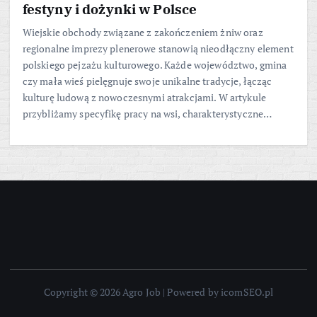
festyny i dożynki w Polsce
Wiejskie obchody związane z zakończeniem żniw oraz
regionalne imprezy plenerowe stanowią nieodłączny element
polskiego pejzażu kulturowego. Każde województwo, gmina
czy mała wieś pielęgnuje swoje unikalne tradycje, łącząc
kulturę ludową z nowoczesnymi atrakcjami. W artykule
przybliżamy specyfikę pracy na wsi, charakterystyczne…
Copyright © 2026 Agro Job | Powered by icomSEO.pl