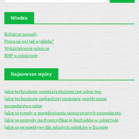
Wiedza
Rolnicze zawody
Praca na wsi jak wygląda?
Wykształcenie rolnicze
BHP w rolnictwie
Najnowsze wpisy
Jakie technologie wspierają ekologiczne rolnictwo
Jakie technologie najbardziej zmieniają współczesne
gospodarstwa rolne
Jakie są trendy w projektowaniu nowoczesnych gospodarstw
Jakie są pomysły na dywersyfikację dochodów w rolnictwie
Jakie są perspektywy dla młodych rolników w Europie