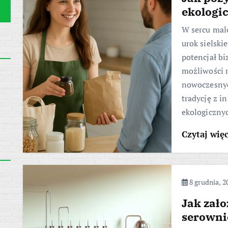
ekologi
W sercu malo
urok sielski
potencjał bi
możliwości 
nowoczesnyc
tradycję z i
ekologiczny
Czytaj wię
8 grudnia, 2
Jak zało
serowni