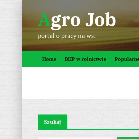
S
Agro Job
k
i
p
portal o pracy na wsi
t
o
c
Home
BHP w rolnictwie
Popularn
o
n
t
e
n
t
Szukaj