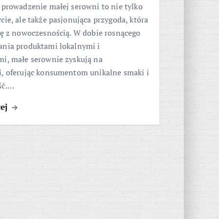
 prowadzenie małej serowni to nie tylko
cie, ale także pasjonująca przygoda, która
ję z nowoczesnością. W dobie rosnącego
ania produktami lokalnymi i
mi, małe serownie zyskują na
i, oferując konsumentom unikalne smaki i
ść.…
cej