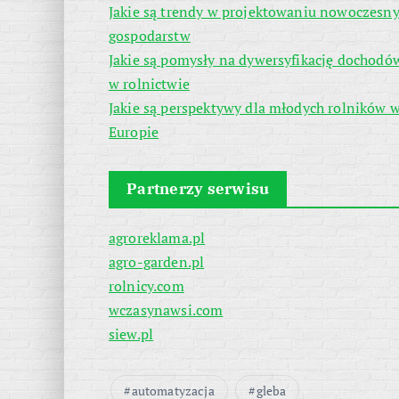
Jakie są trendy w projektowaniu nowoczesn
gospodarstw
Jakie są pomysły na dywersyfikację dochodó
w rolnictwie
Jakie są perspektywy dla młodych rolników 
Europie
Partnerzy serwisu
agroreklama.pl
agro-garden.pl
rolnicy.com
wczasynawsi.com
siew.pl
automatyzacja
gleba