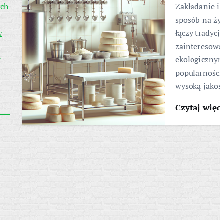
ych
Zakładanie i
sposób na ży
w
łączy tradyc
zainteresow
w
ekologiczny
popularnośc
wysoką jako
Czytaj wię