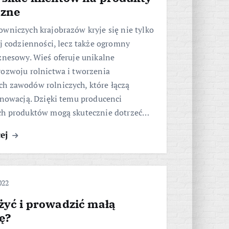
czne
wniczych krajobrazów kryje się nie tylko
ej codzienności, lecz także ogromny
znesowy. Wieś oferuje unikalne
rozwoju rolnictwa i tworzenia
h zawodów rolniczych, które łączą
nnowacją. Dzięki temu producenci
ch produktów mogą skutecznie dotrzeć…
cej
022
żyć i prowadzić małą
ę?