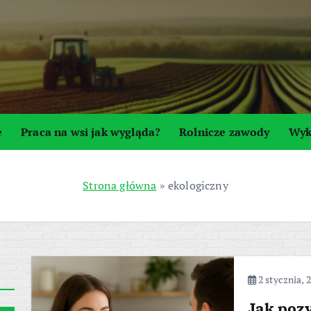
e
Praca na wsi jak wygląda?
Rolnicze zawody
Wyk
Strona główna
»
ekologiczny
2 stycznia, 
Jak poz