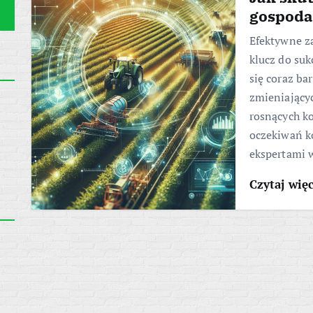
gospoda
Efektywne z
klucz do suk
się coraz ba
zmieniający
rosnących ko
oczekiwań k
ekspertami
Czytaj wię