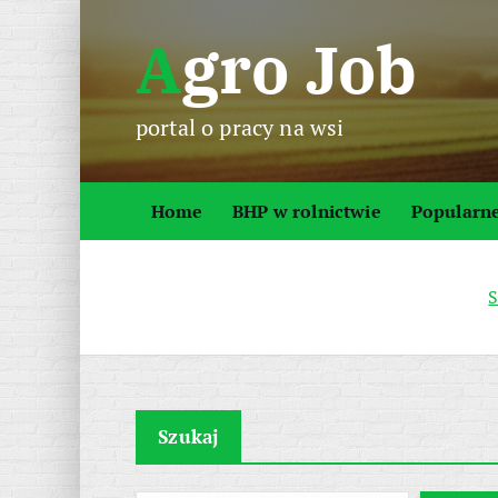
S
Agro Job
k
i
p
portal o pracy na wsi
t
o
c
Home
BHP w rolnictwie
Popularn
o
n
t
S
e
n
t
Szukaj