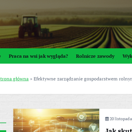
e
Praca na wsi jak wygląda?
Rolnicze zawody
Wyk
trona główna
»
Efektywne zarządzanie gospodarstwem roln
20 listopada
Jak sku