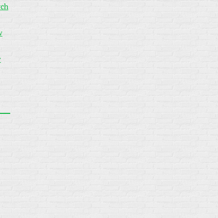
ych
w
w