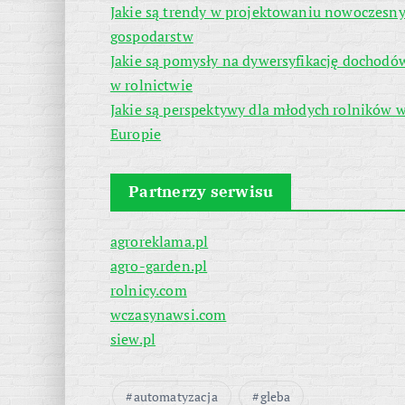
Jakie są trendy w projektowaniu nowoczesn
gospodarstw
Jakie są pomysły na dywersyfikację dochodó
w rolnictwie
Jakie są perspektywy dla młodych rolników 
Europie
Partnerzy serwisu
agroreklama.pl
agro-garden.pl
rolnicy.com
wczasynawsi.com
siew.pl
automatyzacja
gleba