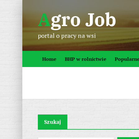
S
Agro Job
k
i
p
portal o pracy na wsi
t
o
c
Home
BHP w rolnictwie
Popularn
o
n
t
e
n
t
Szukaj