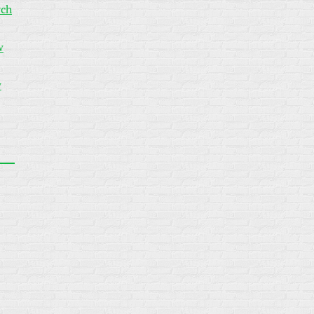
ych
w
w