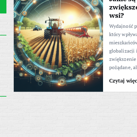
zwiększ
wsi?
Wydajność p
który wpływa
mieszkańców
globalizacji
zwiększenie 
pożądane, a
Czytaj wię