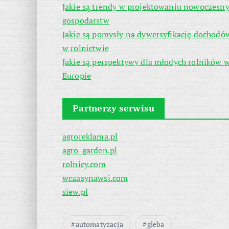
Jakie są trendy w projektowaniu nowoczesn
gospodarstw
Jakie są pomysły na dywersyfikację dochodó
w rolnictwie
Jakie są perspektywy dla młodych rolników 
Europie
Partnerzy serwisu
agroreklama.pl
agro-garden.pl
rolnicy.com
wczasynawsi.com
siew.pl
automatyzacja
gleba