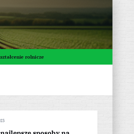
ształcenie rolnicze
023
 najlepsze sposoby na