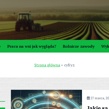
e
Praca na wsi jak wygląda?
Rolnicze zawody
Wyk
Strona główna
»
cyfryz
27 marca, 2
Jakie są