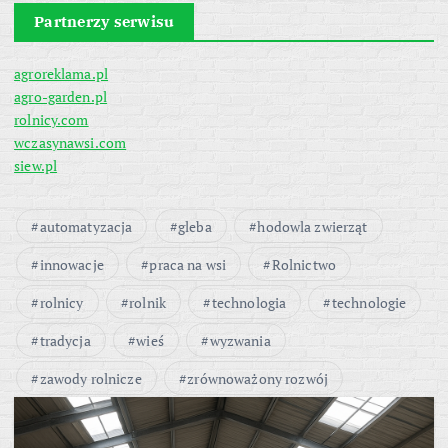
Partnerzy serwisu
agroreklama.pl
agro-garden.pl
rolnicy.com
wczasynawsi.com
siew.pl
automatyzacja
gleba
hodowla zwierząt
innowacje
praca na wsi
Rolnictwo
rolnicy
rolnik
technologia
technologie
tradycja
wieś
wyzwania
zawody rolnicze
zrównoważony rozwój