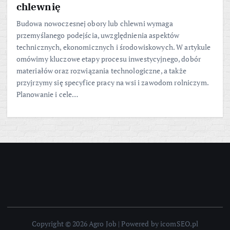
chlewnię
Budowa nowoczesnej obory lub chlewni wymaga
przemyślanego podejścia, uwzględnienia aspektów
technicznych, ekonomicznych i środowiskowych. W artykule
omówimy kluczowe etapy procesu inwestycyjnego, dobór
materiałów oraz rozwiązania technologiczne, a także
przyjrzymy się specyfice pracy na wsi i zawodom rolniczym.
Planowanie i cele…
Copyright © 2026 Agro Job | Powered by icomSEO.pl