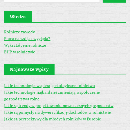
Wiedza
Rolnicze zawody
Praca na wsi jak wygląda?
Wykształcenie rolnicze
BHP w rolnictwie
Najnowsze wpisy
Jakie technologie wspierają ekologiczne rolnictwo
Jakie technologie najbardziej zmieniają współczesne
gospodarstwa rolne
Jakie są trendy w projektowaniu nowoczesnych gospodarstw
Jakie są pomysły na dywersyfikację dochodów w rolnictwie
Jakie są perspektywy dla młodych rolników w Europie