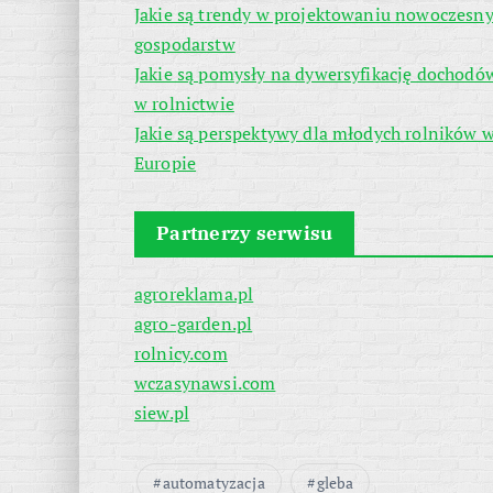
Jakie są trendy w projektowaniu nowoczesn
gospodarstw
Jakie są pomysły na dywersyfikację dochodó
w rolnictwie
Jakie są perspektywy dla młodych rolników 
Europie
Partnerzy serwisu
agroreklama.pl
agro-garden.pl
rolnicy.com
wczasynawsi.com
siew.pl
automatyzacja
gleba