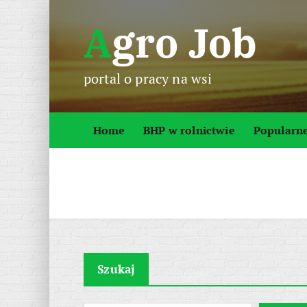
S
Agro Job
k
i
p
portal o pracy na wsi
t
o
c
Home
BHP w rolnictwie
Popularn
o
n
t
e
n
t
Szukaj