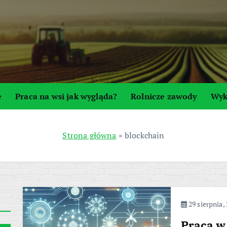
e
Praca na wsi jak wygląda?
Rolnicze zawody
Wyk
Strona główna
»
blockchain
29 sierpnia,
Praca w 