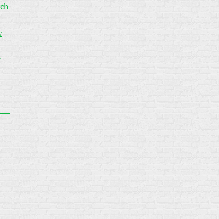
ych
w
w