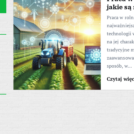
jakie są
Praca w roln
najważniejsz
technologii
na jej chara
tradycyjne m
zaawansowan
sposób, w…
Czytaj wię