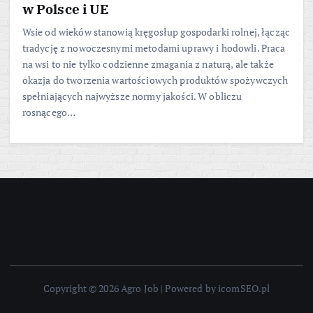
w Polsce i UE
Wsie od wieków stanowią kręgosłup gospodarki rolnej, łącząc
tradycję z nowoczesnymi metodami uprawy i hodowli. Praca
na wsi to nie tylko codzienne zmagania z naturą, ale także
okazja do tworzenia wartościowych produktów spożywczych
spełniających najwyższe normy jakości. W obliczu
rosnącego…
Copyright © 2026 Agro Job | Powered by icomSEO.pl