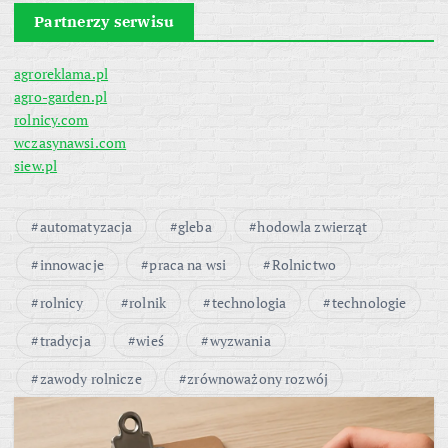
Partnerzy serwisu
agroreklama.pl
agro-garden.pl
rolnicy.com
wczasynawsi.com
siew.pl
automatyzacja
gleba
hodowla zwierząt
innowacje
praca na wsi
Rolnictwo
rolnicy
rolnik
technologia
technologie
tradycja
wieś
wyzwania
zawody rolnicze
zrównoważony rozwój