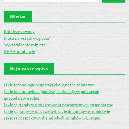
Wiedza
Rolnicze zawody
Praca na wsi jak wygląda?
Wykształcenie rolnicze
BHP w rolnictwie
Najnowsze wpisy
Jakie technologie wspierają ekologiczne rolnictwo
Jakie technologie najbardziej zmieniają współczesne
gospodarstwa rolne
Jakie są trendy w projektowaniu nowoczesnych gospodarstw
Jakie są pomysły na dywersyfikację dochodów w rolnictwie
Jakie są perspektywy dla młodych rolników w Europie