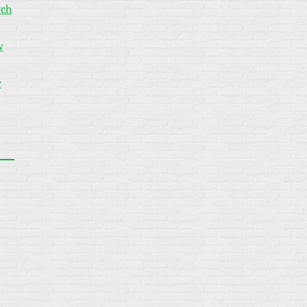
ych
w
w