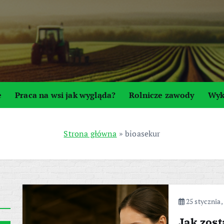
e
Praca na wsi jak wygląda?
Rolnicze zawody
Wyk
Strona główna
»
bioasekur
25 stycznia,
Jak zos