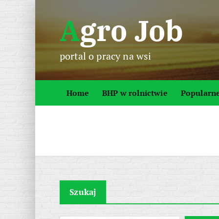
S
Agro Job
k
i
p
portal o pracy na wsi
t
o
c
Home
BHP w rolnictwie
Popularn
o
n
t
e
n
t
Szukaj