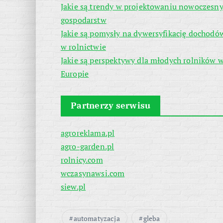
Jakie są trendy w projektowaniu nowoczesn
gospodarstw
Jakie są pomysły na dywersyfikację dochodó
w rolnictwie
Jakie są perspektywy dla młodych rolników 
Europie
Partnerzy serwisu
agroreklama.pl
agro-garden.pl
rolnicy.com
wczasynawsi.com
siew.pl
automatyzacja
gleba