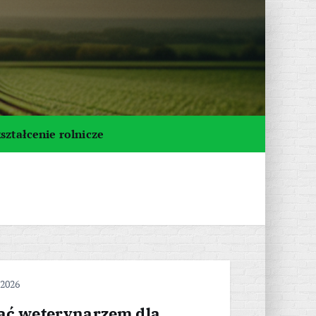
ształcenie rolnicze
 2026
tać weterynarzem dla