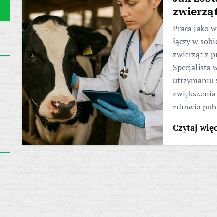
zwierzą
Praca jako w
łączy w sob
zwierząt z p
Specjalista 
utrzymaniu z
zwiększenia 
zdrowia pub
Czytaj wię