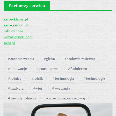
Partnerzy serwisu
agroreklama.pl
agro-garden.pl
rolnicy.com
wczasynawsi.com
siew.pl
automatyzacja
gleba
hodowla zwierząt
innowacje
praca na wsi
Rolnictwo
rolnicy
rolnik
technologia
technologie
tradycja
wieś
wyzwania
zawody rolnicze
zrównoważony rozwój