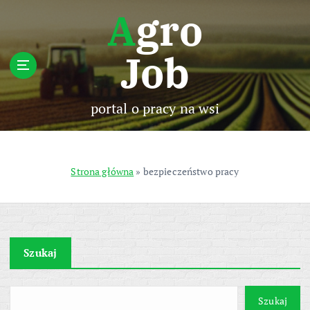
S
Agro
k
i
Job
p
t
o
c
portal o pracy na wsi
o
n
t
e
Strona główna
»
bezpieczeństwo pracy
n
t
Szukaj
Szukaj