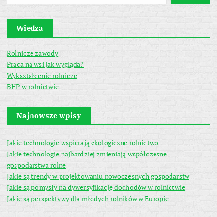
Wiedza
Rolnicze zawody
Praca na wsi jak wygląda?
Wykształcenie rolnicze
BHP w rolnictwie
Najnowsze wpisy
Jakie technologie wspierają ekologiczne rolnictwo
Jakie technologie najbardziej zmieniają współczesne
gospodarstwa rolne
Jakie są trendy w projektowaniu nowoczesnych gospodarstw
Jakie są pomysły na dywersyfikację dochodów w rolnictwie
Jakie są perspektywy dla młodych rolników w Europie